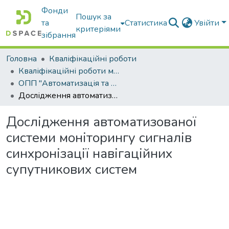
Фонди
Пошук за
та
Статистика
Увійти
критеріями
зібрання
Головна
Кваліфікаційні роботи
Кваліфікаційні роботи магістрів
ОПП "Автоматизація та комп’ютерно-інтегровані технології"
Дослідження автоматизованої системи моніторингу сигналів синхронізації навігаційних супутникових систем
Дослідження автоматизованої
системи моніторингу сигналів
синхронізації навігаційних
супутникових систем