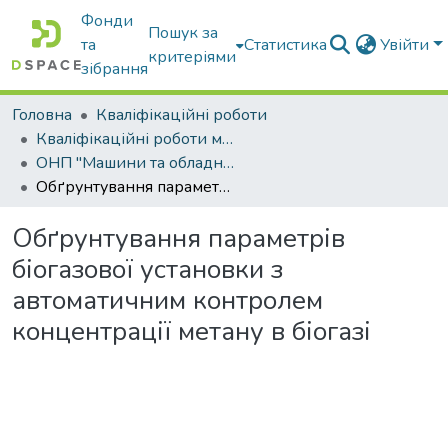
Фонди
Пошук за
та
Статистика
Увійти
критеріями
зібрання
Головна
Кваліфікаційні роботи
Кваліфікаційні роботи магістрів
ОНП "Машини та обладнання сільськогосподарського виробництва"
Обґрунтування параметрів біогазової установки з автоматичним контролем концентрації метану в біогазі
Обґрунтування параметрів
біогазової установки з
автоматичним контролем
концентрації метану в біогазі