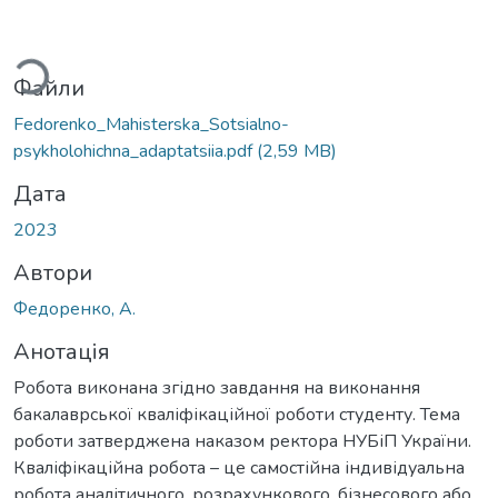
ться...
Файли
Fedorenko_Mahisterska_Sotsialno-
psykholohichna_adaptatsiia.pdf
(2,59 MB)
Дата
2023
Автори
Федоренко, А.
Анотація
Робота виконана згідно завдання на виконання
бакалаврської кваліфікаційної роботи студенту. Тема
роботи затверджена наказом ректора НУБіП України.
Кваліфікаційна робота – це самостійна індивідуальна
робота аналітичного, розрахункового, бізнесового або