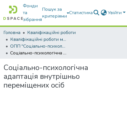
Фонди
Пошук за
та
Статистика
Увійти
критеріями
зібрання
Головна
Кваліфікаційні роботи
Кваліфікаційні роботи магістрів
ОПП "Соціально-психологічна реабілітація"
Соціально-психологічна адаптація внутрішньо переміщених осіб
Соціально-психологічна
адаптація внутрішньо
переміщених осіб