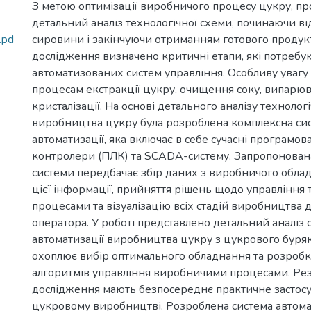
З метою оптимізації виробничого процесу цукру, п
детальний аналіз технологічної схеми, починаючи ві
.pd
сировини і закінчуючи отриманням готового продукт
дослідження визначено критичні етапи, які потреб
автоматизованих систем управління. Особливу увагу
процесам екстракції цукру, очищення соку, випарюв
кристалізації. На основі детального аналізу техноло
виробництва цукру була розроблена комплексна си
автоматизації, яка включає в себе сучасні програмова
контролери (ПЛК) та SCADA-систему. Запропонован
системи передбачає збір даних з виробничого обла
цієї інформації, прийняття рішень щодо управління
процесами та візуалізацію всіх стадій виробництва д
оператора. У роботі представлено детальний аналіз 
автоматизації виробництва цукру з цукрового буря
охоплює вибір оптимального обладнання та розроб
алгоритмів управління виробничими процесами. Рез
дослідження мають безпосереднє практичне застосу
цукровому виробництві. Розроблена система автома