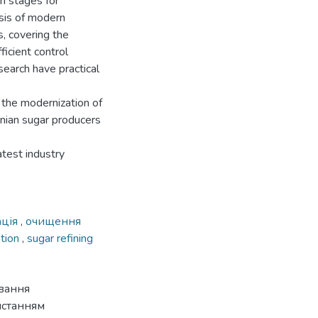
on stages for
ysis of modern
, covering the
icient control
search have practical
 the modernization of
inian sugar producers
atest industry
ація
,
очищення
tion
,
sugar refining
ування
истанням