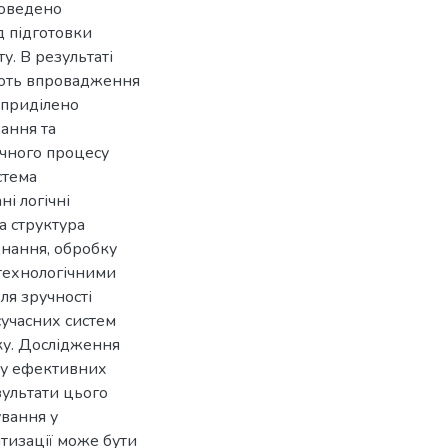
роведено
д підготовки
у. В результаті
ують впровадження
 приділено
ання та
гічного процесу
стема
ні логічні
а структура
днання, обробку
 технологічними
ля зручності
сучасних систем
ку. Дослідження
ку ефективних
ультати цього
вання у
тизації може бути