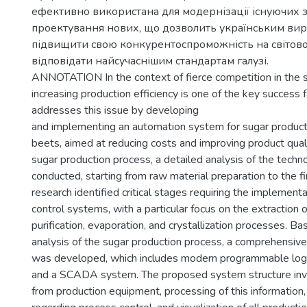
ефективно використана для модернізації існуючих з
проектування нових, що дозволить українським ви
підвищити свою конкурентоспроможність на світово
відповідати найсучаснішим стандартам галузі.
ANNOTATION In the context of fierce competition in the 
increasing production efficiency is one of the key success f
addresses this issue by developing
and implementing an automation system for sugar product
beets, aimed at reducing costs and improving product quali
sugar production process, a detailed analysis of the tech
conducted, starting from raw material preparation to the fi
research identified critical stages requiring the implemen
control systems, with a particular focus on the extraction o
purification, evaporation, and crystallization processes. B
analysis of the sugar production process, a comprehensi
was developed, which includes modern programmable logi
and a SCADA system. The proposed system structure invo
from production equipment, processing of this information