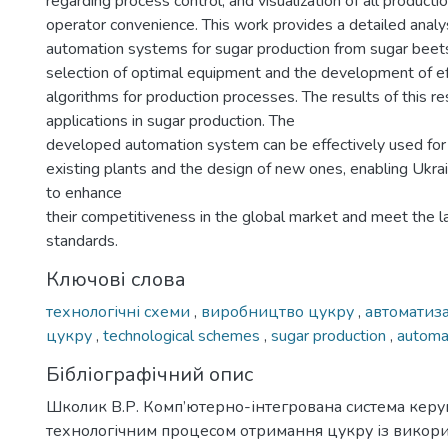
regarding process control, and visualization of all producti
operator convenience. This work provides a detailed anal
automation systems for sugar production from sugar beets
selection of optimal equipment and the development of eff
algorithms for production processes. The results of this re
applications in sugar production. The
developed automation system can be effectively used for
existing plants and the design of new ones, enabling Ukra
to enhance
their competitiveness in the global market and meet the l
standards.
Ключові слова
технологічні схеми
,
виробництво цукру
,
автоматиз
цукру
,
technological schemes
,
sugar production
,
automa
Бібліографічний опис
Школик В.Р. Комп’ютерно-інтегрована система кер
технологічним процесом отримання цукру із викор