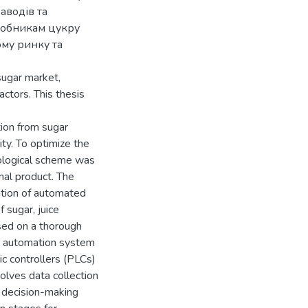
аводів та
робникам цукру
му ринку та
sugar market,
actors. This thesis
ion from sugar
ty. To optimize the
nological scheme was
nal product. The
tation of automated
f sugar, juice
ased on a thorough
ve automation system
c controllers (PLCs)
lves data collection
, decision-making