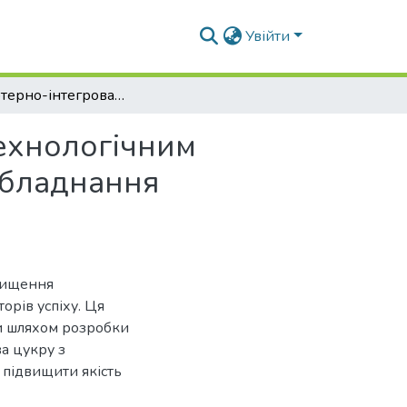
Увійти
Комп'ютерно-інтегрована система керування технологічним процесом отримання цукру із використанням обладнання Schneider Electric
ехнологічним
обладнання
двищення
орів успіху. Ця
ми шляхом розробки
а цукру з
 підвищити якість