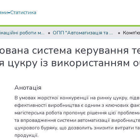
ями
Статистика
Кваліфікаційні роботи магістрів
ОПП "Автоматизація та комп’ютерно-інтегровані технології"
ована система керування т
 цукру із використанням 
Анотація
В умовах жорсткої конкуренції на ринку цукру, пі
ефективності виробництва є одним з ключових факт
магістерська робота пропонує рішення цієї пробле
та впровадження системи автоматизації виробництв
цукрового буряку, що дозволить знизити витрати та
продукції.