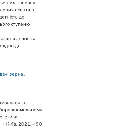
ктичних навичок
адових освітньо-
датність до
нього ступеню
изація знань та
овідно до
одачі зерна
,
атизованого
у борошномельному
ергетика,
 - Київ, 2021. – 90