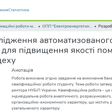
ями
Статистика
Кваліфікаційні роботи магістрів
ОПП "Електроенергетика, електротехніка та електромеханіка"
лідження автоматизованог
для підвищення якості пом
цеху
Анотація
Робота виконана згідно завдання на виконання бак
кваліфікаційної роботи студенту. Тема роботи затв
ректора НУБіП України. Кваліфікаційна робота – це 
індивідуальна робота аналітичного, розрахункового,
організаційно-економічного характеру, що містить 
узагальненого характеру.