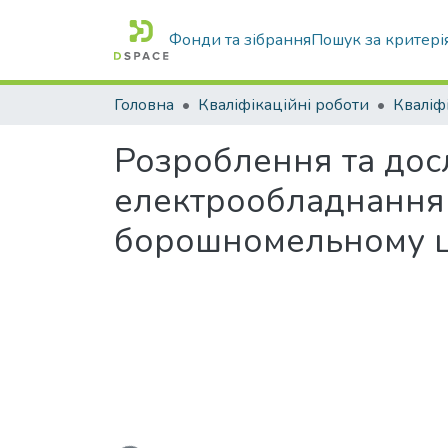
Фонди та зібрання
Пошук за критері
Головна
Кваліфікаційні роботи
Розроблення та дос
електрообладнання 
борошномельному 
Вантажиться...