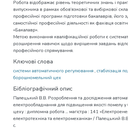
Робота відображає рівень теоретичних знань і пра
випускника в рамках обов’язкової та вибіркової скл
професійної програми підготовки бакалаврів, його з
самостійної професійної діяльності як фахівця освіт
«Бакалавр».
Метою виконання кваліфікаційної роботи є системат
розширення навичок щодо вирішення завдань відп
професійного спрямування.
Ключові слова
системи автоматичного регулювання
,
стабілізація п
борошномельний цех
Бібліографічний опис
Палецький В.В. Розроблення та дослідження автом
електрообладнання для підвищення якості помелу 
цеху : дипломна робота ... магістра : 141 «Електроен
електротехніка та електромеханіка» / Палецький В.В.
с.