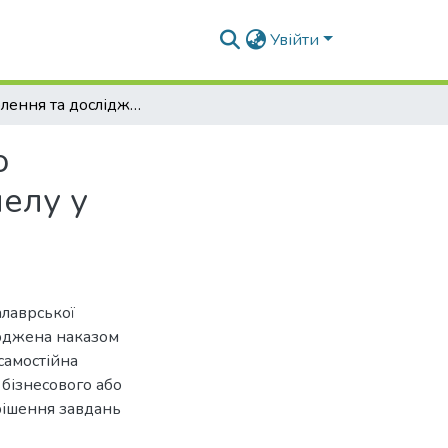
Увійти
Розроблення та дослідження автоматизованого електрообладнання для підвищення якості помелу у борошномельному цеху
о
елу у
алаврської
ерджена наказом
самостійна
 бізнесового або
рішення завдань