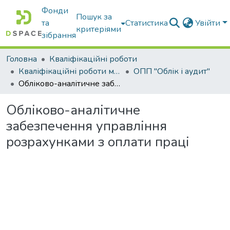
Фонди
Пошук за
та
Статистика
Увійти
критеріями
зібрання
Головна
Кваліфікаційні роботи
Кваліфікаційні роботи магістрів
ОПП "Облік і аудит"
Обліково-аналітичне забезпечення управління розрахунками з оплати праці
Обліково-аналітичне
забезпечення управління
розрахунками з оплати праці