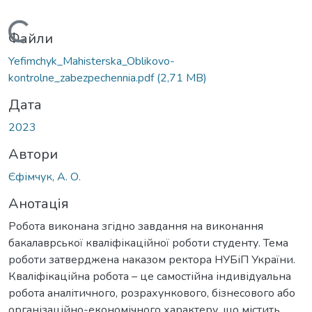
Вантажиться...
Файли
Yefimchyk_Mahisterska_Oblikovo-
kontrolne_zabezpechennia.pdf
(2,71 MB)
Дата
2023
Автори
Єфімчук, А. О.
Анотація
Робота виконана згідно завдання на виконання
бакалаврської кваліфікаційної роботи студенту. Тема
роботи затверджена наказом ректора НУБіП України.
Кваліфікаційна робота – це самостійна індивідуальна
робота аналітичного, розрахункового, бізнесового або
організаційно-економічного характеру, що містить