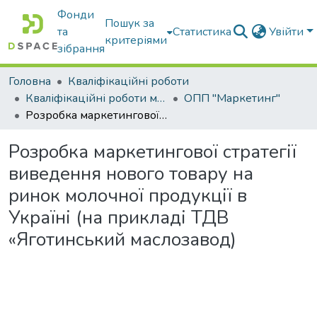
Фонди
Пошук за
та
Статистика
Увійти
критеріями
зібрання
Головна
Кваліфікаційні роботи
Кваліфікаційні роботи магістрів
ОПП "Маркетинг"
Розробка маркетингової стратегії виведення нового товару на ринок молочної продукції в Україні (на прикладі ТДВ «Яготинський маслозавод)
Розробка маркетингової стратегії
виведення нового товару на
ринок молочної продукції в
Україні (на прикладі ТДВ
«Яготинський маслозавод)