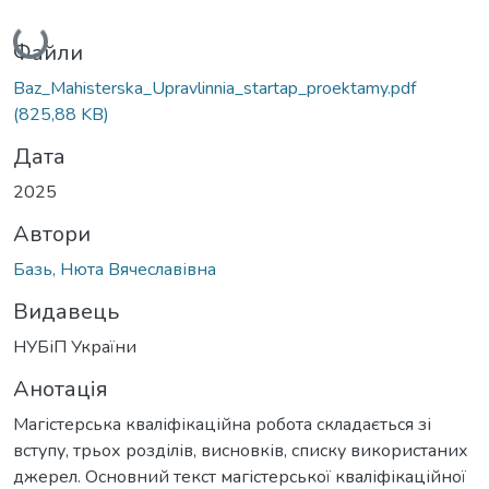
Вантажиться...
Файли
Baz_Mahisterska_Upravlinnia_startap_proektamy.pdf
(825,88 KB)
Дата
2025
Автори
Базь, Нюта Вячеславівна
Видавець
НУБіП України
Анотація
Магістерська кваліфікаційна робота складається зі
вступу, трьох розділів, висновків, списку використаних
джерел. Основний текст магістерської кваліфікаційної