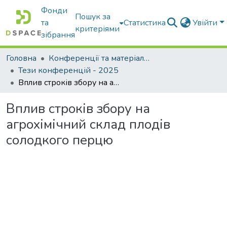
Фонди
Пошук за
та
Статистика
Увійти
критеріями
зібрання
Головна
Конференції та матеріали конференцій
Тези конференцій - 2025
Вплив строків збору на агрохімічний склад плодів солодкого перцю
Вплив строків збору на
агрохімічний склад плодів
солодкого перцю