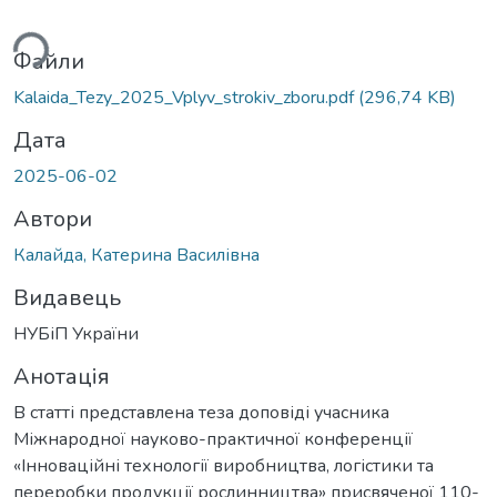
ься...
Файли
Kalaida_Tezy_2025_Vplyv_strokiv_zboru.pdf
(296,74 KB)
Дата
2025-06-02
Автори
Калайда, Катерина Василівна
Видавець
НУБіП України
Анотація
В статті представлена теза доповіді учасника
Міжнародної науково-практичної конференції
«Інноваційні технології виробництва, логістики та
переробки продукції рослинництва» присвяченої 110-