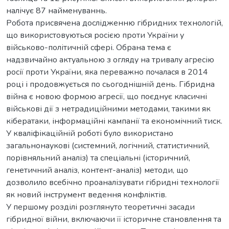
налічує 87 найменуваннь.
Робота присвячена дослідженню гібридних технологій,
що використовуються росією проти України у
військово-політичній сфері. Обрана тема є
надзвичайно актуальною з огляду на тривалу агресію
росії проти України, яка переважно почалася в 2014
році і продовжується по сьогоднішній день. Гібридна
війна є новою формою агресії, що поєднує класичні
військові дії з нетрадиційними методами, такими як
кібератаки, інформаційні кампанії та економічний тиск.
У кваліфікаційній роботі було використано
загальнонаукові (системний, логічний, статистичний,
порівняльний аналіз) та спеціальні (історичний,
генетичний аналіз, контент-аналіз) методи, що
дозволило всебічно проаналізувати гібридні технології
як новий інструмент ведення конфліктів.
У першому розділі розглянуто теоретичні засади
гібридної війни, включаючи її історичне становлення та