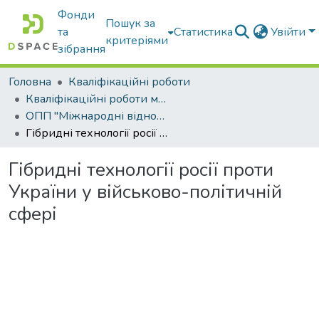
Фонди
Пошук за
та
Статистика
Увійти
критеріями
зібрання
Головна
Кваліфікаційні роботи
Кваліфікаційні роботи магістрів
ОПП "Міжнародні відносини, суспільні комунікації та регіональні студії"
Гібридні технології росії проти України у військово-політичній сфері
Гібридні технології росії проти
України у військово-політичній
сфері