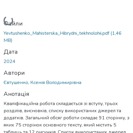
Вантажиться...
Файли
Yevtushenko_Mahisterska_Hibrydni_tekhnolohii.pdf
(1,46
MB)
Дата
2024
Автори
Євтушенко, Ксенія Володимирівна
Анотація
Кваліфікаційна робота складається зі вступу, трьох
розділів, висновків, списку використаних джерел та
додатків. Загальний обсяг роботи складає 91 сторінку, з
яких 75 сторінок основного тексту, який містить 5
таблиць та 12 рисунків. Список використаних джерел