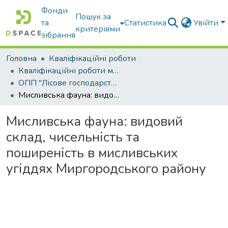
Фонди
Пошук за
та
Статистика
Увійти
критеріями
зібрання
Головна
Кваліфікаційні роботи
Кваліфікаційні роботи магістрів
ОПП "Лісове господарство"
Мисливська фауна: видовий склад, чисельність та поширеність в мисливських угіддях Миргородського району
Мисливська фауна: видовий
склад, чисельність та
поширеність в мисливських
угіддях Миргородського району