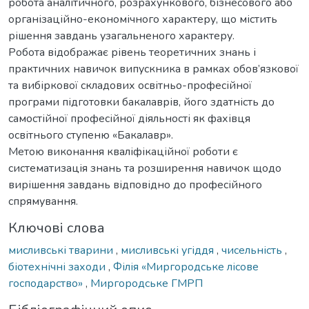
робота аналітичного, розрахункового, бізнесового або
організаційно-економічного характеру, що містить
рішення завдань узагальненого характеру.
Робота відображає рівень теоретичних знань і
практичних навичок випускника в рамках обов’язкової
та вибіркової складових освітньо-професійної
програми підготовки бакалаврів, його здатність до
самостійної професійної діяльності як фахівця
освітнього ступеню «Бакалавр».
Метою виконання кваліфікаційної роботи є
систематизація знань та розширення навичок щодо
вирішення завдань відповідно до професійного
спрямування.
Ключові слова
мисливські тварини
,
мисливські угіддя
,
чисельність
,
біотехнічні заходи
,
Філія «Миргородське лісове
господарство»
,
Миргородське ГМРП