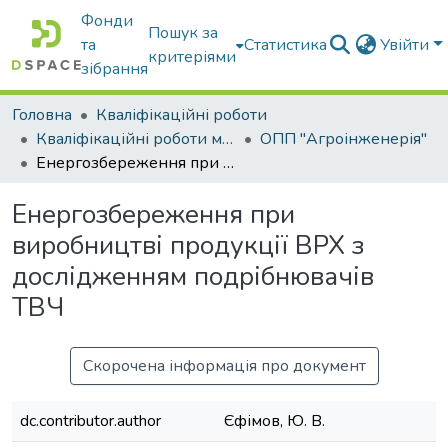
Фонди
Пошук за
та
Статистика
Увійти
критеріями
зібрання
Головна
Кваліфікаційні роботи
Кваліфікаційні роботи магістрів
ОПП "Агроінженерія"
Енергозбереження при виробництві продукції ВРХ з дослідженням подрібнювачів ТВЧ
Енергозбереження при
виробництві продукції ВРХ з
дослідженням подрібнювачів
ТВЧ
Скорочена інформація про документ
dc.contributor.author
Єфімов, Ю. В.