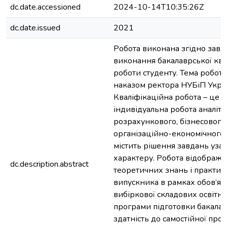
dc.date.accessioned
2024-10-14T10:35:26Z
dc.date.issued
2021
Робота виконана згідно завд
виконання бакалаврської ква
роботи студенту. Тема робот
наказом ректора НУБіП Укра
Кваліфікаційна робота – це с
індивідуальна робота аналіти
розрахункового, бізнесового
організаційно-економічного 
містить рішення завдань уза
характеру. Робота відобража
dc.description.abstract
теоретичних знань і практи
випускника в рамках обов’язк
вибіркової складових освітн
програми підготовки бакалав
здатність до самостійної проф