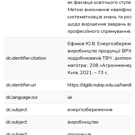
як фахівця освітнього ступен
Метою виконання кваліфікац
систематизація знань та ро
щодо вирішення завдань від
професійного спрямування.
Єфімов Ю.В. Енергозбереже
виробництві продукції ВРХ 
dc.identifier.citation
подрібнювачів ТВЧ : дипломна 
магістра : 208 «Агроінженерія
Київ, 2021. – 73 с.
dc.identifier.uri
https://dglib.nubip.edu.ua/ha
dc.language.iso
uk
dc.subject
енергозбереження
dc.subject
виробництво
dc.subject
продукція