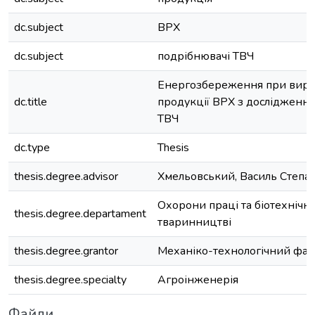
dc.subject
ВРХ
dc.subject
подрібнювачі ТВЧ
Енергозбереження при виро
dc.title
продукції ВРХ з дослідженн
ТВЧ
dc.type
Thesis
thesis.degree.advisor
Хмельовський, Василь Степа
Охорони праці та біотехнічни
thesis.degree.departament
тваринництві
thesis.degree.grantor
Механіко-технологічний фак
thesis.degree.specialty
Агроінженерія
Файли