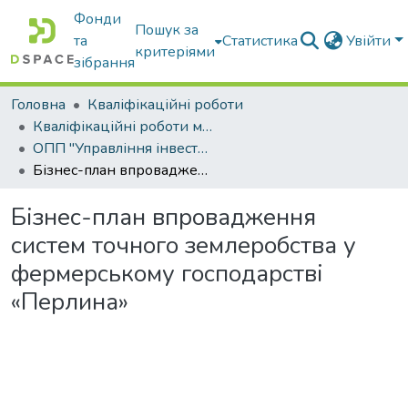
Фонди
Пошук за
та
Статистика
Увійти
критеріями
зібрання
Головна
Кваліфікаційні роботи
Кваліфікаційні роботи магістрів
ОПП "Управління інвестиційною діяльністю та міжнародними проектами"
Бізнес-план впровадження систем точного землеробства у фермерському господарстві «Перлина»
Бізнес-план впровадження
систем точного землеробства у
фермерському господарстві
«Перлина»