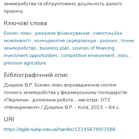
землеробства та обґрунтовано доцільність даного
проекту.
Ключові слова
бізнес-план
,
джерела фінансування
,
інвестиційні
можливості
,
конкурентне середовище
,
ризики
,
точне
землеробство
,
business plan
,
sources of financing
,
investment opportunities
,
competitive environment
,
risks
,
precision agriculture
Бібліографічний опис
Дишлик В.Р. Бізнес-план впровадження систем
точного землеробства у фермерському господарстві
«Перлина» : дипломна робота ... магістра : 073
«Менеджмент» / Дишлик В.Р. - Київ, 2023. – 64 с.
URI
https://dglib.nubip.edu.ua/handle/123456789/3586