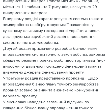
використаних джерел. Робота містить 62 сторінки,
міститься 11 таблиць та 7 рисунків, налічується 29
використаних джерела.
В першому розділі характеризується система точного
землеробства та обґрунтовується її важливість у
сучасному сільському господарстві України, а також
досліджується зарубіжний досвід впровадження
систем точного землеробства.
Другий розділ присвячено розробці бізнес-плану
впровадження систем точного землеробства, зокрема
складено резюме проекту, особливості організаційно-
виробничої діяльності, складено фінансовий план та
визначено джерела фінансування проекту.
У третьому розділі представлено пропозиції щодо
впровадження бізнес-плану точного землеробства,
проаналізовано ризики та визначено конкурентні
переваги проекту.
У висновках наведено загальний підсумок по
складанню бізнес-плану впровадження точного