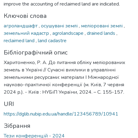
improve the accounting of reclaimed land are indicated.
Ключові слова
агроландшафт
,
осушувані землі
,
меліоровані землі
,
земельний кадастр
,
agrolandscape
,
drained lands
,
reclaimed land
,
land cadastre
Бібліографічний опис
Харитоненко, Р. А. До питання обліку меліорованих
земель в Україні // Сучасні виклики в управлінні
земельними ресурсами: матеріали І Міжнародної
науково-практичної конференції (м. Київ, 7 червня
2024 р.). - Київ : НУБіП України, 2024. – С. 155-157.
URI
https://dglib.nubip.edu.ua/handle/123456789/10941
Зібрання
Тези конференцій - 2024