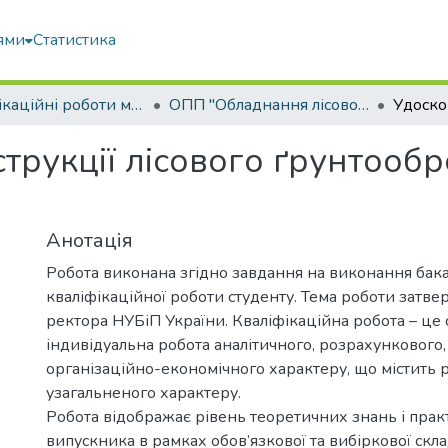
ями
Статистика
Кваліфікаційні роботи магістрів
ОПП "Обладнання лісового комплексу"
трукції лісового ґрунтооб
Анотація
Робота виконана згідно завдання на виконання бак
кваліфікаційної роботи студенту. Тема роботи затв
ректора НУБіП України. Кваліфікаційна робота – це 
індивідуальна робота аналітичного, розрахункового,
організаційно-економічного характеру, що містить 
узагальненого характеру.
Робота відображає рівень теоретичних знань і пра
випускника в рамках обов’язкової та вибіркової скл