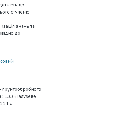
датність до
нього ступеню
изація знань та
овідно до
ісовий
го ґрунтообробного
а : 133 «Галузеве
114 с.