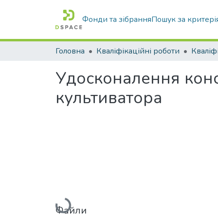
Фонди та зібрання
Пошук за критері
Головна
Кваліфікаційні роботи
Удосконалення конс
культиватора
Вантажиться...
Файли