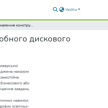
Увійти
Удосконалення конструкції лісового ґрунтообробного дискового культиватора
робного дискового
алаврської
ерджена наказом
самостійна
 бізнесового або
рішення завдань
ктичних навичок
адових освітньо-