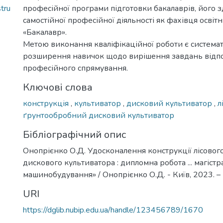
tru
професійної програми підготовки бакалаврів, його з
самостійної професійної діяльності як фахівця освіт
«Бакалавр».
Метою виконання кваліфікаційної роботи є системат
розширення навичок щодо вирішення завдань відп
професійного спрямування.
Ключові слова
конструкція
,
культиватор
,
дисковий культиватор
,
л
ґрунтообробний дисковий культиватор
Бібліографічний опис
Онопрієнко О.Д. Удосконалення конструкції лісово
дискового культиватора : дипломна робота ... магістр
машинобудування» / Онопрієнко О.Д. - Київ, 2023. – 
URI
https://dglib.nubip.edu.ua/handle/123456789/1670