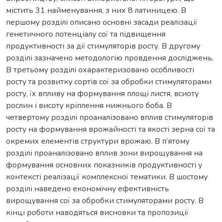
містить 31 найменування, з них 8 латиницею. В
першому розділі описано основні засади реалізації
генетичного потенціалу сої та підвищення
продуктивності за дії стимуляторів росту. В другому
розділі зазначено методологію провдення досліджень.
В третьому розділі охарактеризовано особливості
росту та розвитку сортів сої за обробки стимуляторами
росту, їх впливу на формування площі листя, всиоту
рослин і висоту кріплення нижнього боба. В
четвертому розділі проаналізовано вплив стимуляторів
росту на формування врожайності та якості зерна сої та
окремих елементів структури врожаю. В п’ятому
розділі проаналізовано вплив зони вирощування на
формування основних показників продуктивності у
контексті реалізації комплексної тематики. В шостому
розділі наведено економічну ефективність
вирощування сої за обробки стимуляторами росту. В
кінці роботи наводяться висновки та пропозиції