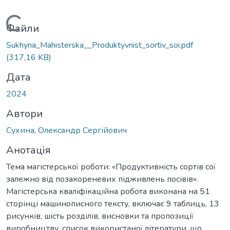
Вантажиться...
Файли
Sukhyna_Mahisterska__Produktyvnist_sortiv_soi.pdf
(317,16 KB)
Дата
2024
Автори
Сухина, Олександр Сергійович
Анотація
Тема магістерської роботи: «Продуктивність сортів сої
залежно від позакореневих підживлень посівів».
Магістерська кваліфікаційна робота виконана на 51
сторінці машинописного тексту, включає 9 таблиць, 13
рисунків, шість розділів, висновки та пропозиції
виробництву, список використаної літератури, що