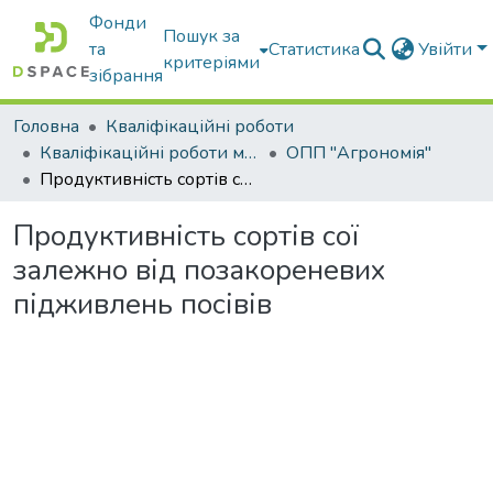
Фонди
Пошук за
та
Статистика
Увійти
критеріями
зібрання
Головна
Кваліфікаційні роботи
Кваліфікаційні роботи магістрів
ОПП "Агрономія"
Продуктивність сортів сої залежно від позакореневих підживлень посівів
Продуктивність сортів сої
залежно від позакореневих
підживлень посівів