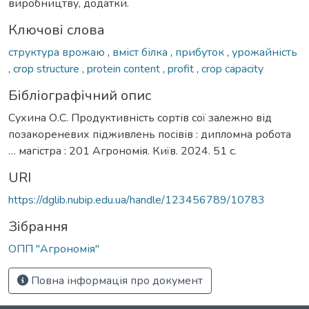
виробництву, додатки.
Ключові слова
структура врожаю
,
вміст білка
,
прибуток
,
урожайність
,
crop structure
,
protein content
,
profit
,
crop capacity
Бібліографічний опис
Сухина О.С. Продуктивність сортів сої залежно від
позакореневих підживлень посівів : дипломна робота
… магістра : 201 Агрономія. Київ. 2024. 51 с.
URI
https://dglib.nubip.edu.ua/handle/123456789/10783
Зібрання
ОПП "Агрономія"
Повна інформація про документ