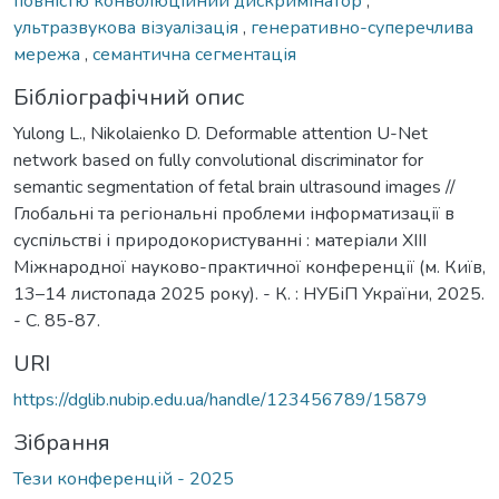
повністю конволюційний дискримінатор
,
ультразвукова візуалізація
,
генеративно-суперечлива
мережа
,
семантична сегментація
Бібліографічний опис
Yulong L., Nikolaienko D. Deformable attention U-Net
network based on fully convolutional discriminator for
semantic segmentation of fetal brain ultrasound images //
Глобальні та регіональні проблеми інформатизації в
суспільстві і природокористуванні : матеріали XIІІ
Міжнародної науково-практичної конференції (м. Київ,
13–14 листопада 2025 року). - К. : НУБіП України, 2025.
- С. 85-87.
URI
https://dglib.nubip.edu.ua/handle/123456789/15879
Зібрання
Тези конференцій - 2025