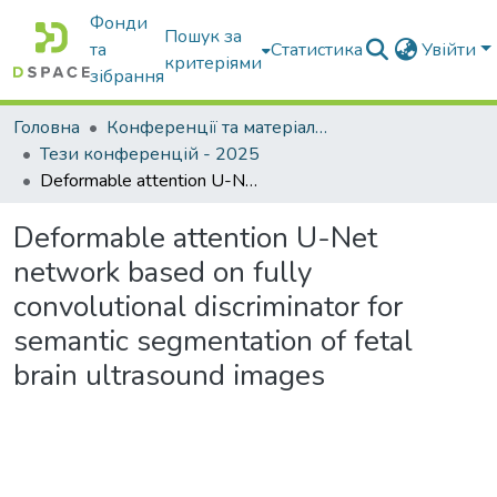
Фонди
Пошук за
та
Статистика
Увійти
критеріями
зібрання
Головна
Конференції та матеріали конференцій
Тези конференцій - 2025
Deformable attention U-Net network based on fully convolutional discriminator for semantic segmentation of fetal brain ultrasound images
Deformable attention U-Net
network based on fully
convolutional discriminator for
semantic segmentation of fetal
brain ultrasound images