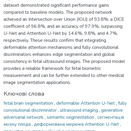
dataset demonstrated significant performance gains
compared to baseline models. The proposed network
achieved an Intersection over Union (IOU) of 93.8%, a DICE
coefficient of 96.8%, and an accuracy of 97.9%, surpassing
U-Net and Attention U-Net by 14.6%, 9.8%, and 4.7%,
respectively. These results confirm that integrating
deformable attention mechanisms and fully convolutional
discriminators enhances edge segmentation and global
consistency in fetal ultrasound images. The proposed model
provides a reliable framework for fetal biometric
measurement and can be further extended to other medical
image segmentation applications.
Ключові слова
fetal brain segmentation
,
deformable Attention U-Net
,
fully
convolutional discriminator
,
ultrasound imaging
,
generative
adversarial network
,
semantic segmentation
,
сегментація
мозку плода
,
деформована мережа Attention U-Net
,