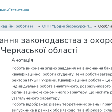
ями
Статистика
Кваліфікаційні роботи магістрів
ОПП "Водні біоресурси та аквакультура"
ання законодавства з охо
 Черкаської області
Анотація
Робота виконана згідно завдання на виконання бак
кваліфікаційної роботи студенту. Тема роботи затв
ректора НУБіП України. Кваліфікаційна робота – це 
індивідуальна робота аналітичного, розрахункового,
організаційно-економічного характеру, що містить 
узагальненого характеру.
Робота відображає рівень теоретичних знань і пра
випускника в рамках обов’язкової та вибіркової скл