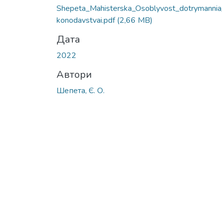
Вантажиться...
Shepeta_Мahisterska_Osoblyvost_dotrymannia
konodavstvai.pdf
(2,66 MB)
Дата
2022
Автори
Шепета, Є. О.