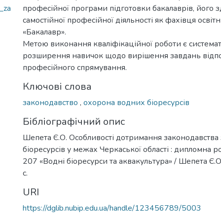
_za
професійної програми підготовки бакалаврів, його з
самостійної професійної діяльності як фахівця освіт
«Бакалавр».
Метою виконання кваліфікаційної роботи є системат
розширення навичок щодо вирішення завдань відп
професійного спрямування.
Ключові слова
законодавство
,
охорона водних біоресурсів
Бібліографічний опис
Шепета Є.О. Особливості дотримання законодавства
біоресурсів у межах Черкаської області : дипломна робо
207 «Водні біоресурси та аквакультура» / Шепета Є.О.
с.
URI
https://dglib.nubip.edu.ua/handle/123456789/5003