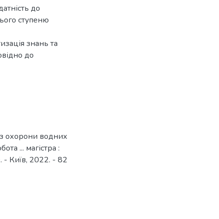
датність до
нього ступеню
изація знань та
овідно до
 з охорони водних
та ... магістра :
 - Київ, 2022. - 82