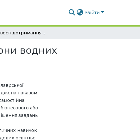
Увійти
Особливості дотримання законодавства з охорони водних біоресурсів у межах Черкаської області
рони водних
алаврської
ерджена наказом
самостійна
 бізнесового або
рішення завдань
ктичних навичок
адових освітньо-