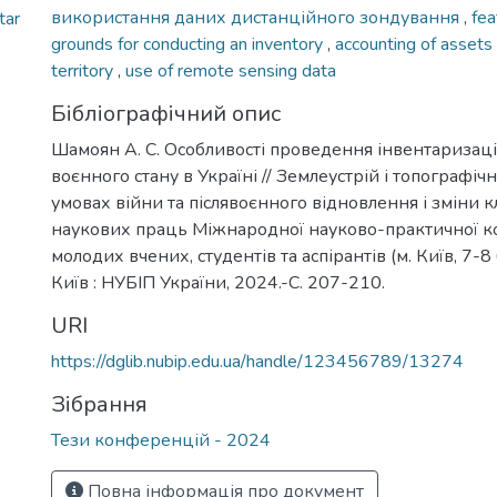
використання даних дистанційного зондування
,
fea
tar
grounds for conducting an inventory
,
accounting of assets 
territory
,
use of remote sensing data
Бібліографічний опис
Шамоян А. С. Особливості проведення інвентаризаці
воєнного стану в Україні // Землеустрій і топографічн
умовах війни та післявоєнного відновлення і зміни кл
наукових праць Міжнародної науково-практичної к
молодих вчених, студентів та аспірантів (м. Київ, 7-8
Київ : НУБІП України, 2024.-С. 207-210.
URI
https://dglib.nubip.edu.ua/handle/123456789/13274
Зібрання
Тези конференцій - 2024
Повна інформація про документ