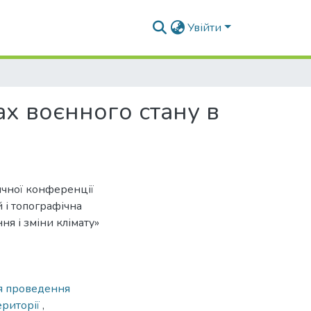
Увійти
ах воєнного стану в
ичної конференції
й і топографічна
ня і зміни клімату»
ля проведення
ериторії
,