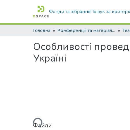
Фонди та зібрання
Пошук за критері
Головна
Конференції та матеріали конференцій
Тез
Особливості проведе
Україні
Вантажиться...
Файли