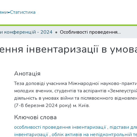
ями
Статистика
и конференцій - 2024
Особливості проведення інвентаризації в умовах воєнного стану в Україні
ння інвентаризації в умов
Анотація
Теза доповіді учасника Міжнародної науково-практ
молодих вчених, студентів та аспірантів «Землеустрі
діяльність в умовах війни та післявоєнного відновлен
(7-8 березня 2024 року) м. Київ.
Ключові слова
особливості проведення інвентаризації
,
підстави д
інвентаризації
,
облік активів на непідконтрольній т