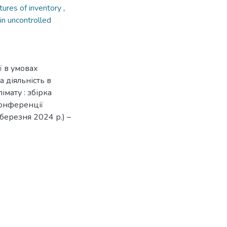
tures of inventory
,
in uncontrolled
ї в умовах
а діяльність в
імату : збірка
онференції
 березня 2024 р.) –