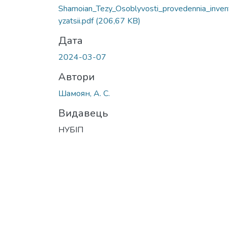
Shamoian_Tezy_Osoblyvosti_provedennia_inven
yzatsii.pdf
(206,67 KB)
Дата
2024-03-07
Автори
Шамоян, А. С.
Видавець
НУБІП