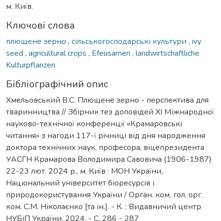
м. Київ.
Ключові слова
плющене зерно
,
сільськогосподарські культури
,
ivy
seed
,
agricultural crops
,
Efeusamen
,
landwirtschaftliche
Kulturpflanzen
Бібліографічний опис
Хмельовський В.С. Плющене зерно - перспектива для
тваринництва // Збірник тез доповідей ХI Міжнародної
науково-технічної конференції «Крамаровські
читання» з нагоди 117-ї річниці від дня народження
доктора технічних наук, професора, віцепрезидента
УАСГН Крамарова Володимира Савовича (1906-1987)
22-23 лют. 2024 р., м. Київ : МОН України,
Національний університет біоресурсів і
природокористування України / Орган. ком. гол. орг.
ком. С.М. Ніколаєнко [та ін.]. - К. : Видавничий центр
НУБіП України, 2024. - С. 286 - 287