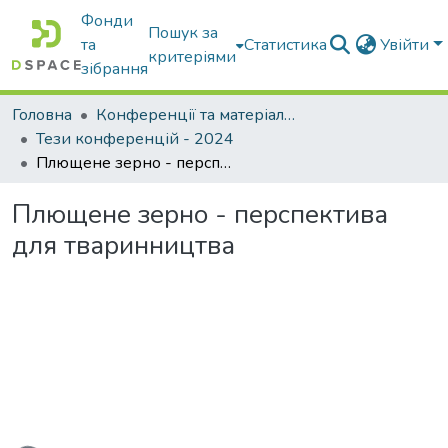
Фонди
Пошук за
та
Статистика
Увійти
критеріями
зібрання
Головна
Конференції та матеріали конференцій
Тези конференцій - 2024
Плющене зерно - перспектива для тваринництва
Плющене зерно - перспектива
для тваринництва
ажиться...