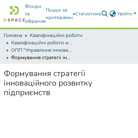
Фонди
Пошук за
та
Статистика
Увійти
критеріями
зібрання
Головна
Кваліфікаційні роботи
Кваліфікаційні роботи магістрів
ОПП "Управління інноваційною та консалтинговою діяльністю"
Формування стратегії інноваційного розвитку підприємств
Формування стратегії
інноваційного розвитку
підприємств