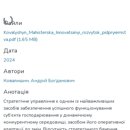
Вантажиться...
Файли
Kovalyshyn_Mahisterska_Innovatsiinyi_rozvytok_pidpryiemst
va.pdf
(1,65 MB)
Дата
2024
Автори
Ковалишин, Андрій Богданович
Анотація
Стратегічне управління є одним із найважливіших
засобів забезпечення успішного функціонування
суб’єкта господарювання у динамічному
конкурентному середовищі, засобом його оперативної
адаптації до змін. Відсутність стратегічного бачення,