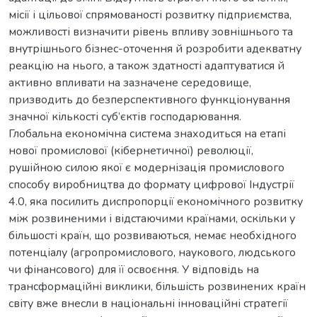
місії і цільової спрямованості розвитку підприємства,
можливості визначити рівень впливу зовнішнього та
внутрішнього бізнес-оточення й розробити адекватну
реакцію на нього, а також здатності адаптуватися й
активно впливати на зазначене середовище,
призводить до безперспективного функціонування
значної кількості суб’єктів господарювання.
Глобальна економічна система знаходиться на етапі
нової промислової (кібернетичної) революції,
рушійною силою якої є модернізація промислового
способу виробництва до формату цифрової Індустрії
4.0, яка посилить диспропорції економічного розвитку
між розвиненими і відстаючими країнами, оскільки у
більшості країн, що розвиваються, немає необхідного
потенціалу (агропромислового, наукового, людського
чи фінансового) для її освоєння. У відповідь на
трансформаційні виклики, більшість розвинених країн
світу вже внесли в національні інноваційні стратегії