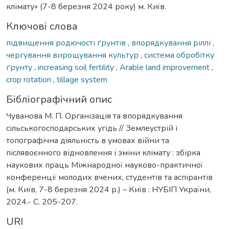
клімату» (7-8 березня 2024 року) м. Київ.
Ключові слова
підвищення родючості ґрунтів
,
впорядкування ріллі
,
чергування вирощування культур
,
система обробітку
ґрунту
,
increasing soil fertility
,
Arable land improvement
,
crop rotation
,
tillage system
Бібліографічний опис
Чуванова М. П. Організація та впорядкування
сільськогосподарських угідь // Землеустрій і
топографічна діяльність в умовах війни та
післявоєнного відновлення і зміни клімату : збірка
наукових праць Міжнародної науково-практичної
конференції молодих вчених, студентів та аспірантів
(м. Київ, 7-8 березня 2024 р.) – Київ : НУБІП України,
2024.- С. 205-207.
URI