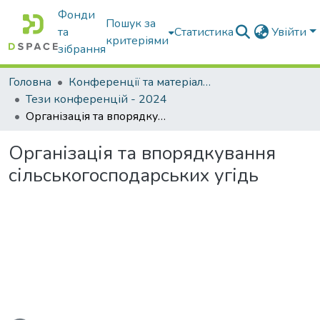
Фонди
Пошук за
та
Статистика
Увійти
критеріями
зібрання
Головна
Конференції та матеріали конференцій
Тези конференцій - 2024
Організація та впорядкування сільськогосподарських угідь
Організація та впорядкування
сільськогосподарських угідь