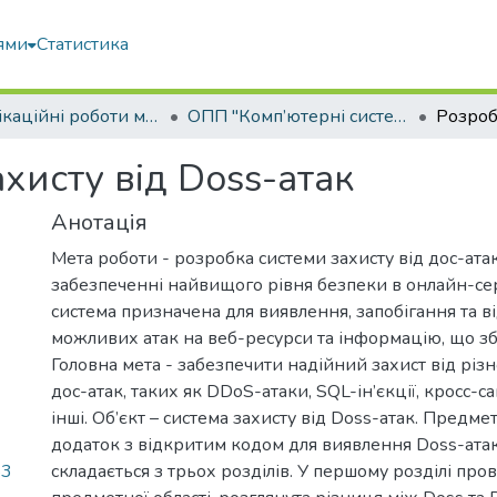
ями
Статистика
Кваліфікаційні роботи магістрів
ОПП "Комп’ютерні системи захисту інформації"
хисту від Doss-атак
Анотація
Мета роботи - розробка системи захисту від дос-атак
забезпеченні найвищого рівня безпеки в онлайн-се
система призначена для виявлення, запобігання та 
можливих атак на веб-ресурси та інформацію, що збе
Головна мета - забезпечити надійний захист від різ
дос-атак, таких як DDoS-атаки, SQL-ін’єкції, кросс-са
інші. Об’єкт – система захисту від Doss-атак. Предм
додаток з відкритим кодом для виявлення Doss-атак
83
складається з трьох розділів. У першому розділі про