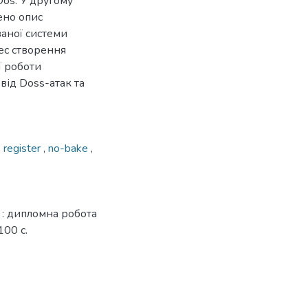
Dos. У другому
ено опис
аної системи
ес створення
ї роботи
від Doss-атак та
,
register
,
no-bake
,
 : дипломна робота
100 с.