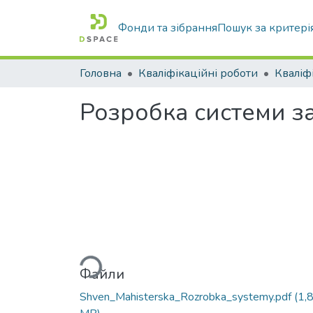
Фонди та зібрання
Пошук за критері
Головна
Кваліфікаційні роботи
Розробка системи за
Вантажиться...
Файли
Shven_Mahisterska_Rozrobka_systemy.pdf
(1,