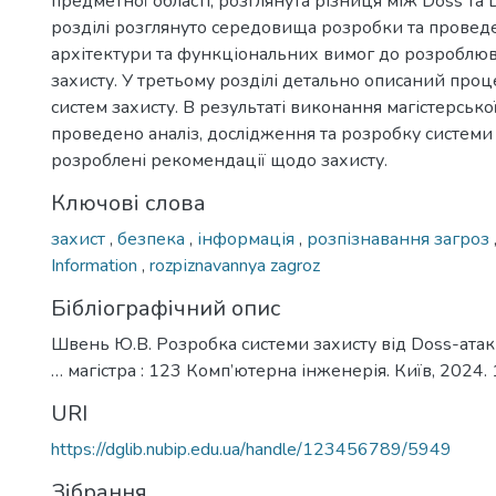
предметної області, розглянута різниця між Doss та 
розділі розглянуто середовища розробки та провед
архітектури та функціональних вимог до розроблюв
захисту. У третьому розділі детально описаний проц
систем захисту. В результаті виконання магістерсько
проведено аналіз, дослідження та розробку системи 
розроблені рекомендації щодо захисту.
Ключові слова
захист
,
безпека
,
інформація
,
розпізнавання загроз
Information
,
rozpіznavannya zagroz
Бібліографічний опис
Швень Ю.В. Розробка системи захисту від Doss-атак
… магістра : 123 Комп’ютерна інженерія. Київ, 2024. 
URI
https://dglib.nubip.edu.ua/handle/123456789/5949
Зібрання