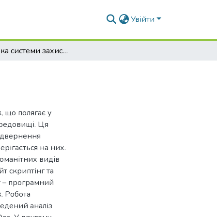
Увійти
Розробка системи захисту від Doss-атак
, що полягає у
редовищі. Ця
відвернення
рігається на них.
номанітних видів
йт скриптінг та
ет – програмний
. Робота
ведений аналіз