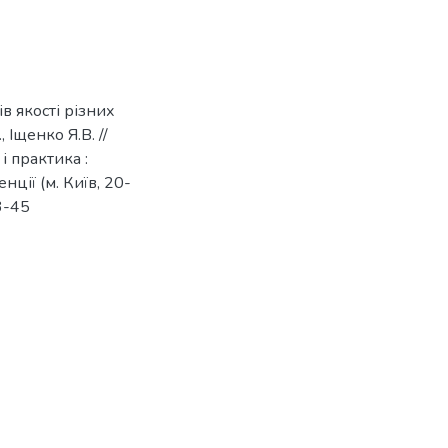
в якості різних
 Іщенко Я.В. //
і практика :
ції (м. Київ, 20-
43-45