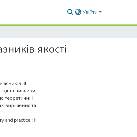
Увійти
зників якості
асників IIІ
нції та виклики
но теоретичні і
їх вирішення та
 and practice : III