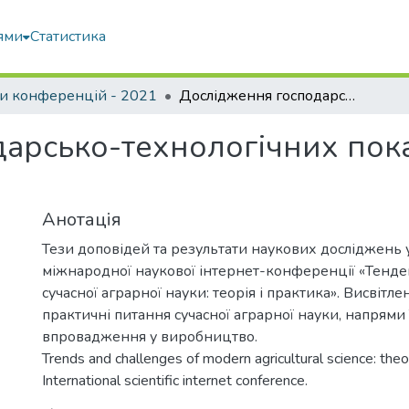
ями
Статистика
и конференцій - 2021
Дослідження господарсько-технологічних показників якості різних сортів сої
арсько-технологічних пока
Анотація
Тези доповідей та результати наукових досліджень уч
міжнародної наукової інтернет-конференції «Тенде
сучасної аграрної науки: теорія і практика». Висвітле
практичні питання сучасної аграрної науки, напрями 
впровадження у виробництво.
Trends and challenges of modern agricultural science: theory
International scientific internet conference.