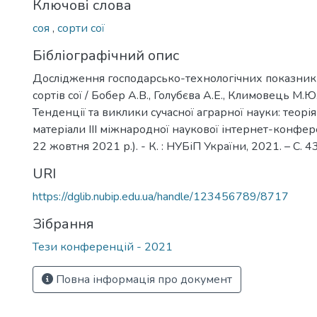
Ключові слова
соя
,
сорти сої
Бібліографічний опис
Дослідження господарсько-технологічних показникі
сортів сої / Бобер А.В., Голубєва А.Е., Климовець М.Ю.,
Тенденції та виклики сучасної аграрної науки: теорія 
матеріали IIІ міжнародної наукової інтернет-конферен
22 жовтня 2021 р.). - К. : НУБіП України, 2021. – С. 
URI
https://dglib.nubip.edu.ua/handle/123456789/8717
Зібрання
Тези конференцій - 2021
Повна інформація про документ