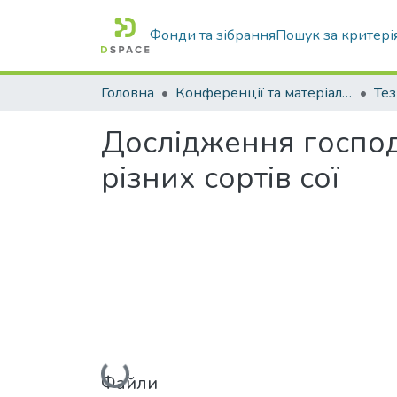
Фонди та зібрання
Пошук за критері
Головна
Конференції та матеріали конференцій
Тез
Дослідження господ
різних сортів сої
Вантажиться...
Файли