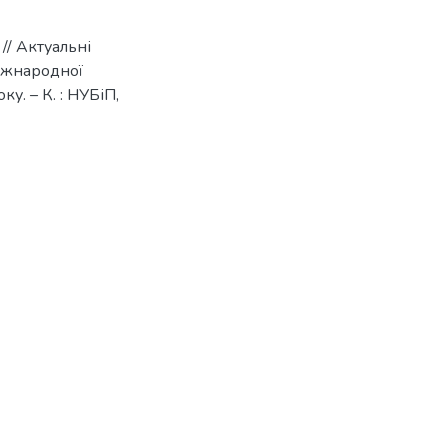
// Актуальні
Міжнародної
у. – К. : НУБіП,