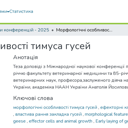
ями
Статистика
и конференцій - 2025
Морфологічні особливості тимуса гусей
ивості тимуса гусей
Анотація
Теза доповіді з Міжнародної наукової конференції 
річчю факультету ветеринарної медицини та 85-рі
ветеринарних наук, професора,заслуженого діяча на
України, академіка НААН України Анатолія Йосипо
Ключові слова
морфологічні особливості тимуса гусей
,
ефекторні кл
,
властива рання закладка гусей
,
morphological feature
geese
,
effector cells and animal growth
,
Early laying of g