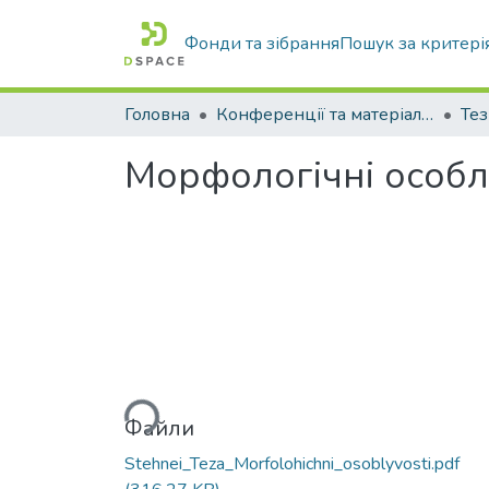
Фонди та зібрання
Пошук за критері
Головна
Конференції та матеріали конференцій
Тез
Морфологічні особл
Вантажиться...
Файли
Stehnei_Teza_Morfolohichni_osoblyvosti.pdf