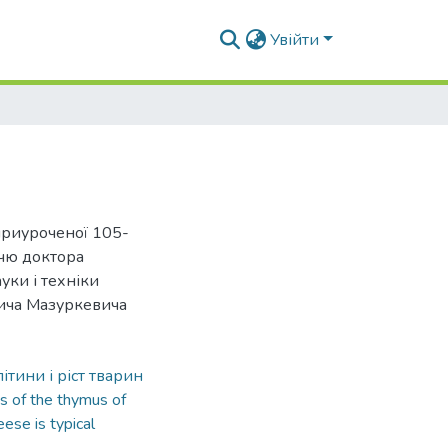
Увійти
приуроченої 105-
ччю доктора
уки і техніки
вича Мазуркевича
ітини і ріст тварин
s of the thymus of
eese is typical