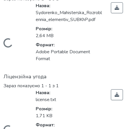
Назва:
Sydorenko_Mahisterska_Rozrobl
ennia_elementiv_SUBKhP.pdf
Розмір:
2,64 MB
Вантажиться...
Формат:
Adobe Portable Document
Format
Ліцензійна угода
Зараз показуємо
1 - 1 з 1
Назва:
license.txt
Розмір:
1,71 KB
Формат: