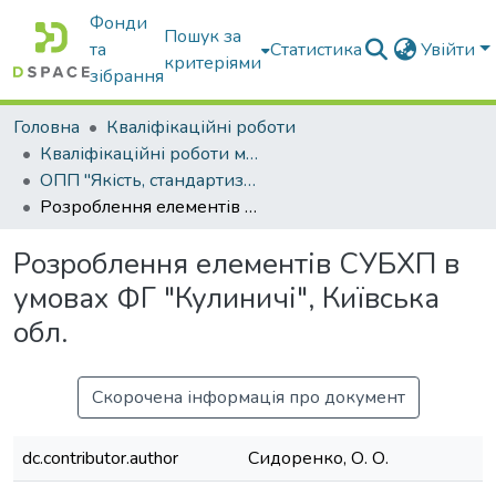
Фонди
Пошук за
та
Статистика
Увійти
критеріями
зібрання
Головна
Кваліфікаційні роботи
Кваліфікаційні роботи магістрів
ОПП "Якість, стандартизація та сертифікація"
Розроблення елементів СУБХП в умовах ФГ "Кулиничі", Київська обл.
Розроблення елементів СУБХП в
умовах ФГ "Кулиничі", Київська
обл.
Скорочена інформація про документ
dc.contributor.author
Сидоренко, О. О.