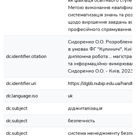
як фахівця освітнього ступен
Метою виконання кваліфікац
систематизація знань та ро
щодо вирішення завдань від
професійного спрямування.
Сидоренко О.О. Розробленн
в умовах ФГ "Кулиничі", Київс
dc.identifier.citation
дипломна робота ... магістра 
та інформаційно-вимірювальн
Сидоренко О.О. - Київ, 2023. 
dc.identifier.uri
https://dglib.nubip.edu.ua/ha
dc.language.iso
uk
dc.subject
діджиталізація
dc.subject
безпечність
dc.subject
система менеджменту безпеч