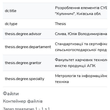
Розроблення елементів СУБХ
dc.title
"Кулиничі", Київська обл.
dc.type
Thesis
thesis.degree.advisor
Слива, Юлія Володимирівна
Стандартизації та сертифікац
thesis.degree.departament
сільськогосподарської продук
Факультет харчових технолог
thesis.degree.grantor
якістю продукції АПК
Метрологія та інформаційно
thesis.degree.specialty
техніка
Файли
Контейнер файлів
Зараз показуємо
1 - 1 з 1