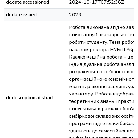
dc.date.accessioned
2024-10-17T07:52:38Z
dc.date.issued
2023
Робота виконана згідно завд
виконання бакалаврської ква
роботи студенту. Тема робот
наказом ректора НУБіП Укра
Кваліфікаційна робота – це с
індивідуальна робота аналіти
розрахункового, бізнесового
організаційно-економічного 
містить рішення завдань уза
характеру. Робота відобража
dc.description.abstract
теоретичних знань і практи
випускника в рамках обов’язк
вибіркової складових освітн
програми підготовки бакалав
здатність до самостійної проф