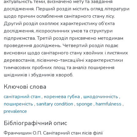
актуальність теми, визначено мету та завдання
дослідження. Перший розділ містить огляд літератури
щодо причин ослаблення санітарного стану лісу.
Другий розділ охоплює характеристику об’єкта
дослідження, лісорослинних умов та структури
підприємства. Третій розділ присвячено методикам
проведення досліджень. Четвертий розділ подає
висновки щодо санітарного стану хвойних і листяних
деревостанів, лісівничо–таксаційні характеристики
тимчасових пробних площ та аналіз поширення
шкідників і збудників хвороб.
Ключові слова
санітарний стан
,
коренева губка
,
шкодочинність
,
поширеність
,
sanitary condition
,
sponge
,
harmfulness
,
prevalence
Бібліографічний опис
Франчишин О.П. Санітарний стан лісів філії