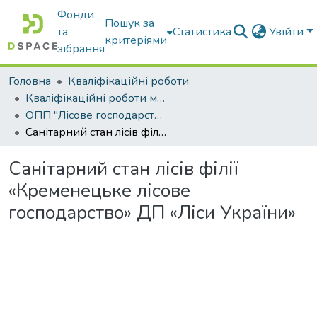
Фонди
Пошук за
та
Статистика
Увійти
критеріями
зібрання
Головна
Кваліфікаційні роботи
Кваліфікаційні роботи магістрів
ОПП "Лісове господарство"
Санітарний стан лісів філії «Кременецьке лісове господарство» ДП «Ліси України»
Санітарний стан лісів філії
«Кременецьке лісове
господарство» ДП «Ліси України»