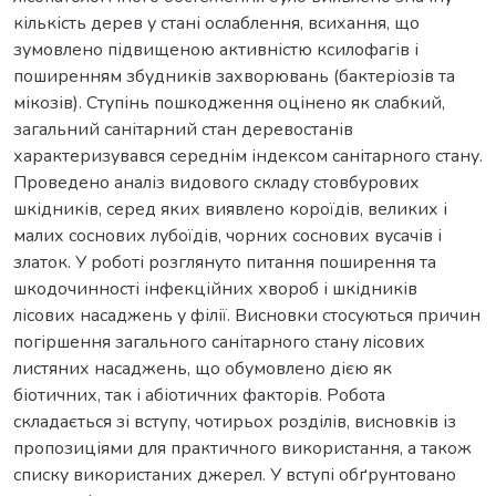
кількість дерев у стані ослаблення, всихання, що
зумовлено підвищеною активністю ксилофагів і
поширенням збудників захворювань (бактеріозів та
мікозів). Ступінь пошкодження оцінено як слабкий,
загальний санітарний стан деревостанів
характеризувався середнім індексом санітарного стану.
Проведено аналіз видового складу стовбурових
шкідників, серед яких виявлено короїдів, великих і
малих соснових лубоїдів, чорних соснових вусачів і
златок. У роботі розглянуто питання поширення та
шкодочинності інфекційних хвороб і шкідників
лісових насаджень у філії. Висновки стосуються причин
погіршення загального санітарного стану лісових
листяних насаджень, що обумовлено дією як
біотичних, так і абіотичних факторів. Робота
складається зі вступу, чотирьох розділів, висновків із
пропозиціями для практичного використання, а також
списку використаних джерел. У вступі обґрунтовано