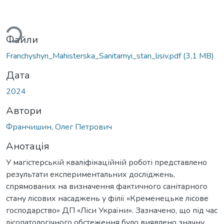
ться...
Файли
Franchyshyn_Mahisterska_Sanitarnyi_stan_lisiv.pdf
(3,1 MB)
Дата
2024
Автори
Франчишин, Олег Петрович
Анотація
У магістерській кваліфікаційній роботі представлено
результати експериментальних досліджень,
спрямованих на визначення фактичного санітарного
стану лісових насаджень у філії «Кременецьке лісове
господарство» ДП «Ліси України». Зазначено, що під час
лісопатологічного обстеження було виявлено значну