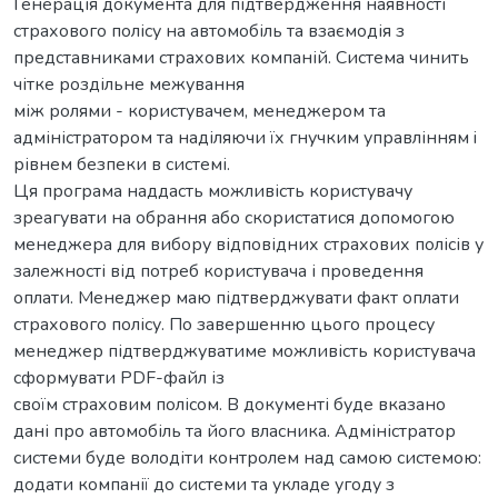
Генерація документа для підтвердження наявності
страхового полісу на автомобіль та взаємодія з
представниками страхових компаній. Система чинить
чітке роздільне межування
між ролями - користувачем, менеджером та
адміністратором та наділяючи їх гнучким управлінням i
рівнем безпеки в системі.
Ця програма наддасть можливість користувачу
зреагувати на обрання або скористатися допомогою
менеджера для вибору відповідних страхових полісів у
залежності від потреб користувача і проведення
оплати. Менеджер маю підтверджувати факт оплати
страхового полісу. По завершенню цього процесу
менеджер підтверджуватиме можливість користувача
сформувати PDF-файл із
своїм страховим полісом. В документі буде вказано
дані про автомобіль та його власника. Адміністратор
системи буде володіти контролем над самою системою:
додати компанії до системи та укладе угоду з