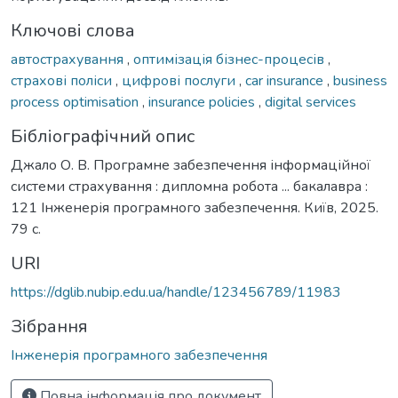
Ключові слова
автострахування
,
оптимізація бізнес-процесів
,
страхові поліси
,
цифрові послуги
,
car insurance
,
business
process optimisation
,
insurance policies
,
digital services
Бібліографічний опис
Джало О. В. Програмне забезпечення інформаційної
системи страхування : дипломна робота ... бакалавра :
121 Інженерія програмного забезпечення. Київ, 2025.
79 с.
URI
https://dglib.nubip.edu.ua/handle/123456789/11983
Зібрання
Інженерія програмного забезпечення
Повна інформація про документ