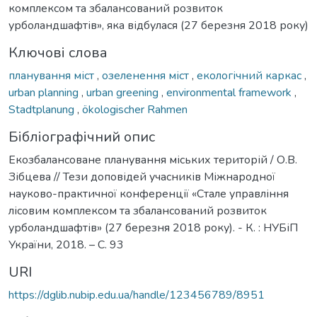
комплексом та збалансований розвиток
урболандшафтів», яка відбулася (27 березня 2018 року)
Ключові слова
планування міст
,
озеленення міст
,
екологічний каркас
,
urban planning
,
urban greening
,
environmental framework
,
Stadtplanung
,
ökologischer Rahmen
Бібліографічний опис
Екозбалансоване планування міських територій / О.В.
Зібцева // Тези доповідей учасників Міжнародної
науково-практичної конференції «Стале управління
лісовим комплексом та збалансований розвиток
урболандшафтів» (27 березня 2018 року). - К. : НУБіП
України, 2018. – С. 93
URI
https://dglib.nubip.edu.ua/handle/123456789/8951