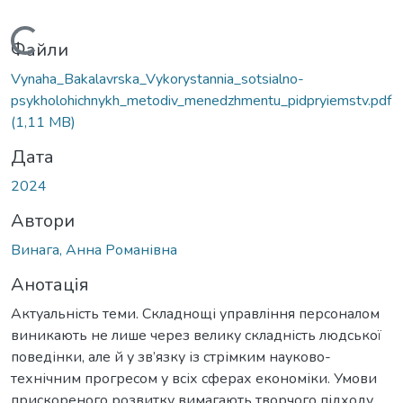
ться...
Файли
Vynaha_Bakalavrska_Vykorystannia_sotsialno-
psykholohichnykh_metodiv_menedzhmentu_pidpryiemstv.pdf
(1,11 MB)
Дата
2024
Автори
Винага, Анна Романівна
Анотація
Актуальність теми. Складнощі управління персоналом
виникають не лише через велику складність людської
поведінки, але й у зв’язку із стрімким науково-
технічним прогресом у всіх сферах економіки. Умови
прискореного розвитку вимагають творчого підходу