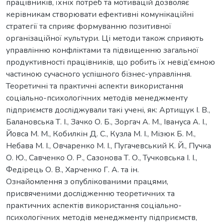
працівників, їхніх потреб та мотивацій дозволяє
керівникам створювати ефективні комунікаційні
стратегії та сприяє формуванню позитивної
організаційної культури. Ці методи також сприяють
управлінню конфліктами та підвищенню загальної
продуктивності працівників, що робить їх невід’ємною
частиною сучасного успішного бізнес-управління.
Теоретичні та практичні аспекти використання
соціально-психологічних методів менеджменту
підприємств досліджували такі учені, як: Артищук І. В.,
Балановська Т. І., Зачко О. Б., Зоргач А. М., Івануса А. І.,
Йовса М. М., Кобилкін Д. С., Кузла М. І., Мізюк Б. М.,
Небава М. І., Овчаренко М. І., Пугачевський К. Й., Пучка
О. Ю., Савченко О. Р., Сазонова Т. О., Тучковська І. І.,
Федірець О. В., Харченко Г. А. та ін.
Ознайомлення з опублікованими працями,
присвяченими дослідженню теоретичних та
практичних аспектів використання соціально-
психологічних методів менеджменту підприємств,