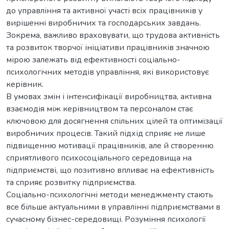
до управління та активної участі всіх працівників у
вирішенні виробничих та господарських завдань.
Зокрема, важливо враховувати, що трудова активність
та розвиток творчої ініціативи працівників значною
мірою залежать від ефективності соціально-
психологічних методів управління, які використовує
керівник.
В умовах змін і інтенсифікації виробництва, активна
взаємодія між керівництвом та персоналом стає
ключовою для досягнення спільних цілей та оптимізації
виробничих процесів. Такий підхід сприяє не лише
підвищенню мотивації працівників, але й створенню
сприятливого психосоціального середовища на
підприємстві, що позитивно впливає на ефективність
та сприяє розвитку підприємства.
Соціально-психологічні методи менеджменту стають
все більше актуальними в управлінні підприємствами в
сучасному бізнес-середовищі. Розуміння психології