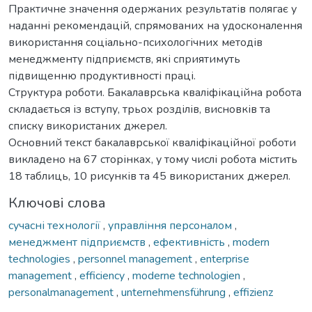
Практичне значення одержаних результатів полягає у
наданні рекомендацій, спрямованих на удосконалення
використання соціально-психологічних методів
менеджменту підприємств, які сприятимуть
підвищенню продуктивності праці.
Структура роботи. Бакалаврська кваліфікаційна робота
складається із вступу, трьох розділів, висновків та
списку використаних джерел.
Основний текст бакалаврської кваліфікаційної роботи
викладено на 67 сторінках, у тому числі робота містить
18 таблиць, 10 рисунків та 45 використаних джерел.
Ключові слова
сучасні технології
,
управління персоналом
,
менеджмент підприємств
,
ефективність
,
modern
technologies
,
personnel management
,
enterprise
management
,
efficiency
,
moderne technologien
,
personalmanagement
,
unternehmensführung
,
effizienz