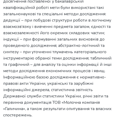
досягнення поставленої у бакалаврській
кваліфікаційній роботі мети були використані такі
загальнонаукові та спеціальні методи дослідження:
дедукції – при побудові структури роботи в логічному
взаємозв’язку і вивченні предмета загалом, єдності та
взаємозалежності його окремих складових частин;
індукції – при формуванні загальних висновків до
проведеного дослідження; абстрактно-логічний та
синтезу – при уточненні тлумачень категоріального
інструментарію обраної теми дослідження; табличний
та графічний – для аналізу та оцінки інформації й інші
методи дослідження економічних процесів і явищ.
Інформаційною базою дослідження є нормативно-
правові акти України, українські та зарубіжні
інформаційні джерела, статистична звітність
Державної служби статистики України, річні звіти та
первинна документація ТОВ «Молочна компанія
«Галичина», а також результати опитування та власних
спостережень.