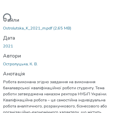
ься...
Файли
Ostrolutska_K_2021_m.pdf
(2,65 MB)
Дата
2021
Автори
Остролуцька, К. В.
Анотація
Робота виконана згідно завдання на виконання
бакалаврської кваліфікаційної роботи студенту. Тема
роботи затверджена наказом ректора НУБіП України.
Кваліфікаційна робота – це самостійна індивідуальна
робота аналітичного, розрахункового, бізнесового або
організаційно-економічного характеру, що містить