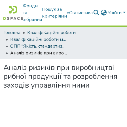
Фонди
Пошук за
та
Статистика
Увійти
критеріями
зібрання
Головна
Кваліфікаційні роботи
Кваліфікаційні роботи магістрів
ОПП "Якість, стандартизація та сертифікація"
Аналіз ризиків при виробництві рибної продукції та розроблення заходів управління ними
Аналіз ризиків при виробництві
рибної продукції та розроблення
заходів управління ними