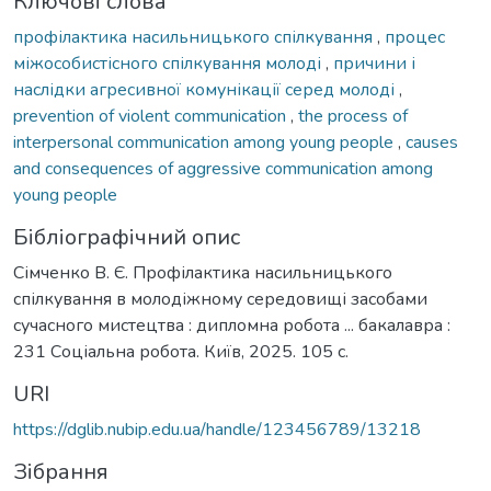
Ключові слова
профілактика насильницького спілкування
,
процес
міжособистісного спілкування молоді
,
причини і
наслідки агресивної комунікації серед молоді
,
prevention of violent communication
,
the process of
interpersonal communication among young people
,
causes
and consequences of aggressive communication among
young people
Бібліографічний опис
Сімченко В. Є. Профілактика насильницького
спілкування в молодіжному середовищі засобами
сучасного мистецтва : дипломна робота ... бакалавра :
231 Соціальна робота. Київ, 2025. 105 с.
URI
https://dglib.nubip.edu.ua/handle/123456789/13218
Зібрання