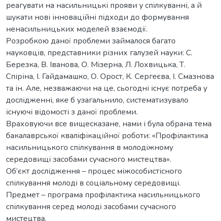
реагувати на насильницькі прояви у спілкуванні, а й
шукати нові інноваційні підходи до формування
ненасильницьких моделей взаємодії.
Розробкою даної проблеми займалося багато
науковців, представники різних галузей науки: С.
Березка, В. Іванова, О. Мізерна, Л. Лохвицька, Т.
Спіріна, І. Гайдамашко, О. Орост, К. Сергеєва, І. Смазнова
та ін. Але, незважаючи на це, сьогодні існує потреба у
дослідженні, яке б узагальнило, систематизувало
існуючі відомості з даної проблеми.
Враховуючи все вищесказане, нами і була обрана тема
бакалаврської кваліфікаційної роботи: «Профілактика
насильницького спілкування в молодіжному
середовищі засобами сучасного мистецтва».
Об’єкт дослідження – процес міжособистісного
спілкування молоді в соціальному середовищі.
Предмет – програма профілактика насильницького
спілкування серед молоді засобами сучасного
мистецтва.