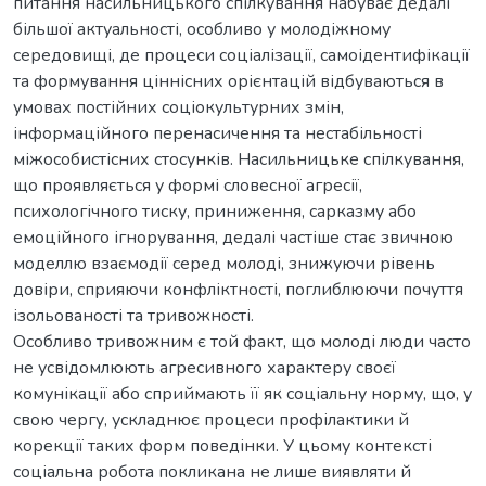
питання насильницького спілкування набуває дедалі
більшої актуальності, особливо у молодіжному
середовищі, де процеси соціалізації, самоідентифікації
та формування ціннісних орієнтацій відбуваються в
умовах постійних соціокультурних змін,
інформаційного перенасичення та нестабільності
міжособистісних стосунків. Насильницьке спілкування,
що проявляється у формі словесної агресії,
психологічного тиску, приниження, сарказму або
емоційного ігнорування, дедалі частіше стає звичною
моделлю взаємодії серед молоді, знижуючи рівень
довіри, сприяючи конфліктності, поглиблюючи почуття
ізольованості та тривожності.
Особливо тривожним є той факт, що молоді люди часто
не усвідомлюють агресивного характеру своєї
комунікації або сприймають її як соціальну норму, що, у
свою чергу, ускладнює процеси профілактики й
корекції таких форм поведінки. У цьому контексті
соціальна робота покликана не лише виявляти й