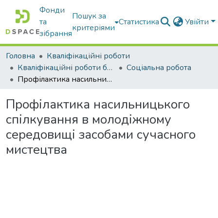
Фонди
Пошук за
та
Статистика
Увійти
критеріями
зібрання
Головна
Кваліфікаційні роботи
Кваліфікаційні роботи бакалаврів
Соціальна робота
Профілактика насильницького спілкування в молодіжному середовищі засобами сучасного мистецтва
Профілактика насильницького
спілкування в молодіжному
середовищі засобами сучасного
мистецтва