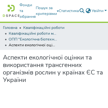
Фонди
Пошук за
та
Статистика
Увійти
критеріями
зібрання
Головна
Кваліфікаційні роботи
Кваліфікаційні роботи магістрів
ОПП "Екологічна біотехнологія та біоенергетика"
Аспекти екологічної оцінки та використання трансгенних організмів рослин у країнах ЄС та України
Аспекти екологічної оцінки та
використання трансгенних
організмів рослин у країнах ЄС та
України