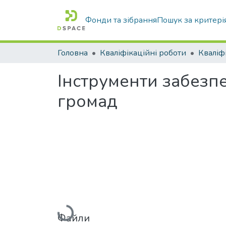
Фонди та зібрання
Пошук за критері
Головна
Кваліфікаційні роботи
Інструменти забезп
громад
Вантажиться...
Файли