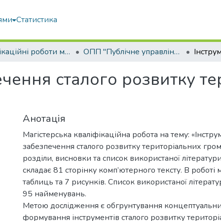
ями
Статистика
Кваліфікаційні роботи магістрів
ОПП "Публічне управління та адміністрування"
ечення сталого розвитку т
Анотація
Магістерська кваліфікаційна робота на тему: «Інстр
забезпечення сталого розвитку територіальних грома
розділи, висновки та список використаної літератур
складає 81 сторінку комп’ютерного тексту. В роботі 
таблиць та 7 рисунків. Список використаної літерату
95 найменувань.
Метою дослідження є обгрунтування концептуальни
формування інструментів сталого розвитку територі