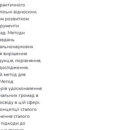
практичного
пільні відносини,
лим розвитком
трументи
мад. Методи
завдань
агальнонаукових
ля вирішення
дукція, порівняння,
 дослідження,
й метод для
 Метод
орів удосконалення
ріальних громад в
свіду в цій сфері.
онцепції сталого
чення сталого
 підходи до