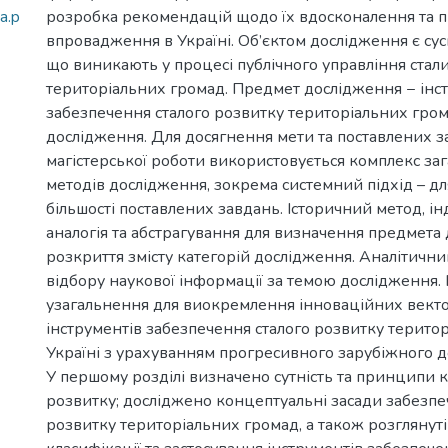
a.p
розробка рекомендацій щодо їх вдосконалення та 
впровадження в Україні. Об’єктом дослідження є сус
що виникають у процесі публічного управління ста
територіальних громад. Предмет дослідження − інс
забезпечення сталого розвитку територіальних гро
дослідження. Для досягнення мети та поставлених 
магістерської роботи використовується комплекс з
методів дослідження, зокрема системний підхід – д
більшості поставлених завдань. Історичний метод, ін
аналогія та абстрагування для визначення предмета
розкриття змісту категорій дослідження. Аналітични
відбору наукової інформації за темою дослідження.
узагальнення для виокремлення інноваційних вект
інструментів забезпечення сталого розвитку терито
Україні з урахуванням прогресивного зарубіжного до
У першому розділі визначено сутність та принципи к
розвитку; досліджено концептуальні засади забезпе
розвитку територіальних громад, а також розглянуті