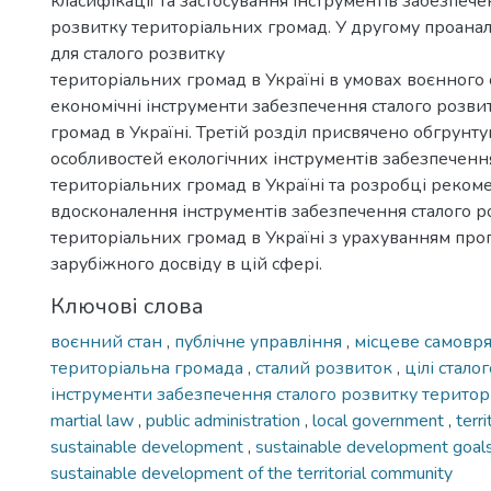
класифікації та застосування інструментів забезпече
розвитку територіальних громад. У другому проана
для сталого розвитку
територіальних громад в Україні в умовах воєнного 
економічні інструменти забезпечення сталого розви
громад в Україні. Третій розділ присвячено обгрунт
особливостей екологічних інструментів забезпеченн
територіальних громад в Україні та розробці реко
вдосконалення інструментів забезпечення сталого р
територіальних громад в Україні з урахуванням про
зарубіжного досвіду в цій сфері.
Ключові слова
воєнний стан
,
публічне управління
,
місцеве самовр
територіальна громада
,
сталий розвиток
,
цілі стало
інструменти забезпечення сталого розвитку терито
martial law
,
public administration
,
local government
,
terr
sustainable development
,
sustainable development goal
sustainable development of the territorial community