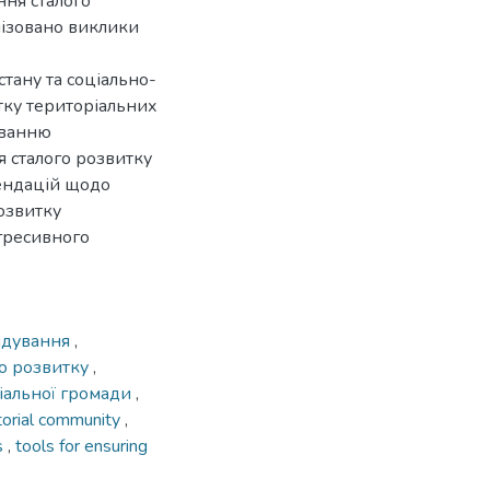
ння сталого
лізовано виклики
стану та соціально-
тку територіальних
уванню
я сталого розвитку
мендацій щодо
озвитку
гресивного
ядування
,
го розвитку
,
ріальної громади
,
itorial community
,
s
,
tools for ensuring