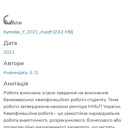
Вантажиться...
Файли
Kyrindas_Y_2021_m.pdf
(2,62 MB)
Дата
2021
Автори
Кириндась, Е. О.
Анотація
Робота виконана згідно завдання на виконання
бакалаврської кваліфікаційної роботи студенту. Тема
роботи затверджена наказом ректора НУБіП України.
Кваліфікаційна робота – це самостійна індивідуальна
робота аналітичного, розрахункового, бізнесового або
організаційно-економічного характеру, що містить