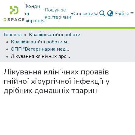
Фонди
Пошук за
та
Статистика
Увійти
критеріями
зібрання
Головна
Кваліфікаційні роботи
Кваліфікаційні роботи магістрів
ОПП "Ветеринарна медицина"
Лікування клінічних проявів гнійної хірургічної інфекції у дрібних домашніх тварин
Лікування клінічних проявів
гнійної хірургічної інфекції у
дрібних домашніх тварин