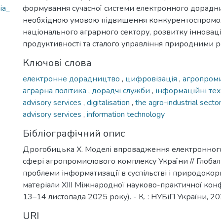
ia_
формування сучасної системи електронного дорадн
необхідною умовою підвищення конкурентоспромо
національного аграрного сектору, розвитку інновац
продуктивності та сталого управління природними р
Ключові слова
електронне дорадництво
,
цифровізація
,
агропром
аграрна політика
,
дорадчі служби
,
інформаційні тех
advisory services
,
digitalisation
,
the agro-industrial secto
advisory services
,
information technology
Бібліографічний опис
Дрогобицька Х. Моделі впровадження електронног
сфері агропромислового комплексу України // Глобаль
проблеми інформатизації в суспільстві і природокори
матеріали XIІІ Міжнародної науково-практичної конф
13–14 листопада 2025 року). - К. : НУБіП України, 20
URI