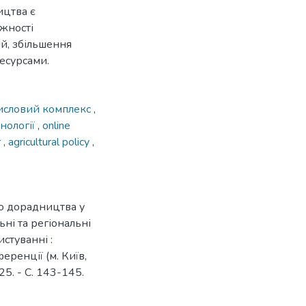
ицтва є
жності
ій, збільшення
есурсами.
исловий комплекс
,
нології
,
online
r
,
agricultural policy
,
о дорадництва у
ні та регіональні
стуванні :
еренції (м. Київ,
25. - С. 143-145.