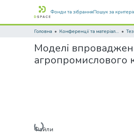
Фонди та зібрання
Пошук за критері
Головна
Конференції та матеріали конференцій
Тез
Моделі впровадженн
агропромислового 
Вантажиться...
Файли