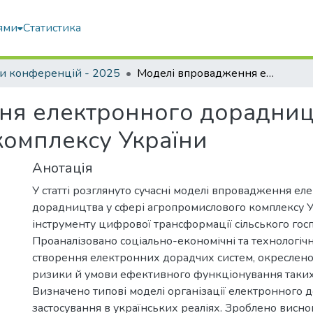
ями
Статистика
и конференцій - 2025
Моделі впровадження електронного дорадництва у сфері агропромислового комплексу України
я електронного дорадницт
комплексу України
Анотація
У статті розглянуто сучасні моделі впровадження ел
дорадництва у сфері агропромислового комплексу У
інструменту цифрової трансформації сільського гос
Проаналізовано соціально-економічні та технологіч
створення електронних дорадчих систем, окреслено
ризики й умови ефективного функціонування таких 
Визначено типові моделі організації електронного д
застосування в українських реаліях. Зроблено висно