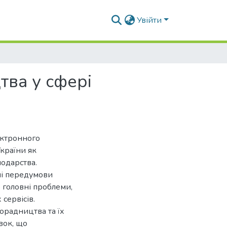
Увійти
ва у сфері
ектронного
країни як
подарства.
ні передумови
 головні проблеми,
сервісів.
орадництва та їх
вок, що