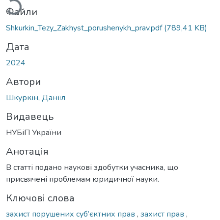
Файли
Shkurkin_Tezy_Zakhyst_porushenykh_prav.pdf
(789,41 KB)
Дата
2024
Автори
Шкуркін, Даніїл
Видавець
НУБіП України
Анотація
В статті подано наукові здобутки учасника, що
присвячені проблемам юридичної науки.
Ключові слова
захист порушених суб’єктних прав
,
захист прав
,