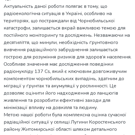
Актуальність даної роботи полягає в тому, що
радіоекологічна ситуація в Україні, особливо на
територіях, що постраждали від Чорнобильської
катастрофи, залишається вкрай важливою темою для
постійного моніторингу та досліджень. Незважаючи на
десятиліття, що минули, необхідність ґрунтовного
вивчення радіаційного забруднення залишається
гострою для розуміння ризиків для здоров’я населення.
Особливе значення має дослідження поведінки
радіонукліду 137 Cs, який є ключовим довгоживучим
компонентом чорнобильських випадінь, здатним до
міграції у ґрунтах та акумуляції у рослинності. Це
дозволяє оцінити його надходження до ланцюгів
живлення та розробити ефективні заходи для
мінімізації впливу на довкілля та людину.
Метою нашої роботи була комплексна оцінка сучасної
радіаційної ситуації у селищі Лугини Коростенського
району Житомирської області шляхом детального