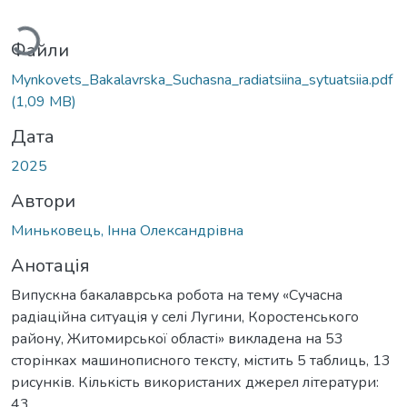
Вантажиться...
Файли
Mynkovets_Bakalavrska_Suchasna_radiatsiina_sytuatsiia.pdf
(1,09 MB)
Дата
2025
Автори
Миньковець, Інна Олександрівна
Анотація
Випускна бакалаврська робота на тему «Сучасна
радіаційна ситуація у селі Лугини, Коростенського
району, Житомирської області» викладена на 53
сторінках машинописного тексту, містить 5 таблиць, 13
рисунків. Кількість використаних джерел літератури:
43.