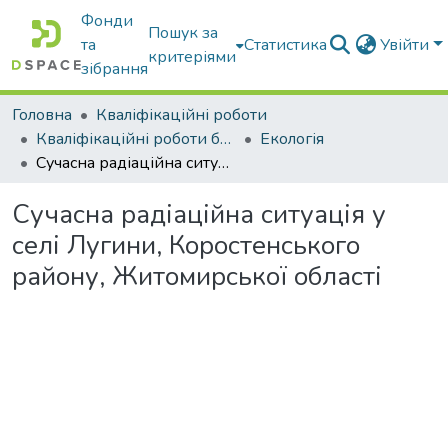
Фонди
Пошук за
та
Статистика
Увійти
критеріями
зібрання
Головна
Кваліфікаційні роботи
Кваліфікаційні роботи бакалаврів
Екологія
Сучасна радіаційна ситуація у селі Лугини, Коростенського району, Житомирської області
Сучасна радіаційна ситуація у
селі Лугини, Коростенського
району, Житомирської області