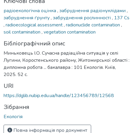
Ключові слова
радіоекологічна оцінка
,
забруднення радіонуклідами
,
забруднення ґрунту
,
забруднення рослинності
,
137 Cs
,
radioecological assessment
,
radionuclide contamination
,
soil contamination
,
vegetation contamination
Бібліографічний опис
Миньковець І.О. Сучасна радіаційна ситуація у селі
Лугини, Коростенського району, Житомирської області :
дипломна робота ... бакалавра : 101 Екологія. Київ,
2025. 52 с.
URI
https://dglib.nubip.edu.ua/handle/123456789/12568
Зібрання
Екологія
Повна інформація про документ