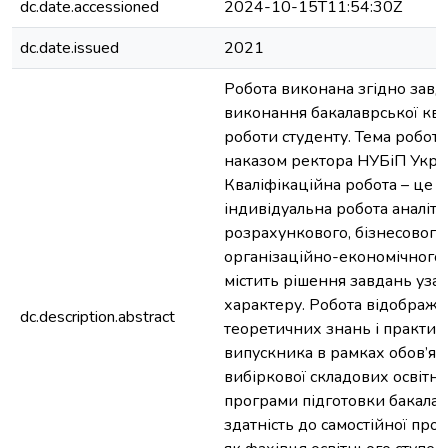
dc.date.accessioned
2024-10-15T11:54:30Z
dc.date.issued
2021
Робота виконана згідно завд
виконання бакалаврської ква
роботи студенту. Тема робот
наказом ректора НУБіП Укра
Кваліфікаційна робота – це с
індивідуальна робота аналіти
розрахункового, бізнесового
організаційно-економічного 
містить рішення завдань уза
характеру. Робота відобража
dc.description.abstract
теоретичних знань і практи
випускника в рамках обов’язк
вибіркової складових освітн
програми підготовки бакалав
здатність до самостійної проф