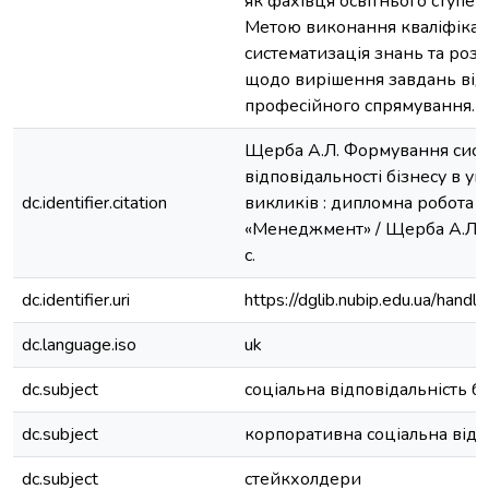
як фахівця освітнього ступен
Метою виконання кваліфікац
систематизація знань та ро
щодо вирішення завдань від
професійного спрямування.
Щерба А.Л. Формування сист
відповідальності бізнесу в у
dc.identifier.citation
викликів : дипломна робота ...
«Менеджмент» / Щерба А.Л. - 
с.
dc.identifier.uri
https://dglib.nubip.edu.ua/ha
dc.language.iso
uk
dc.subject
соціальна відповідальність б
dc.subject
корпоративна соціальна відп
dc.subject
стейкхолдери