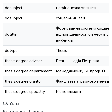
dc.subject
нефінансова звітність
dc.subject
соціальний звіт
Формування системи соціаль
dc.title
відповідальності бізнесу в у
викликів
dc.type
Thesis
thesis.degree.advisor
Резнік, Надія Петрівна
thesis.degree.departament
Менеджменту ім. проф. Й.С. 
thesis.degree.grantor
Факультет аграрного менед
thesis.degree.specialty
Менеджмент
Файли
Контейнер файлів