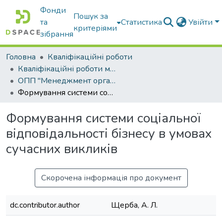
Фонди
Пошук за
та
Статистика
Увійти
критеріями
зібрання
Головна
Кваліфікаційні роботи
Кваліфікаційні роботи магістрів
ОПП "Менеджмент організацій і адміністрування"
Формування системи соціальної відповідальності бізнесу в умовах сучасних викликів
Формування системи соціальної
відповідальності бізнесу в умовах
сучасних викликів
Скорочена інформація про документ
dc.contributor.author
Щерба, А. Л.