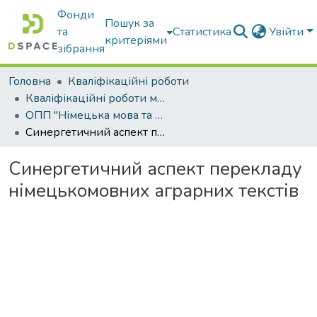
Фонди
Пошук за
та
Статистика
Увійти
критеріями
зібрання
Головна
Кваліфікаційні роботи
Кваліфікаційні роботи магістрів
ОПП "Німецька мова та друга іноземна мова"
Синергетичний аспект перекладу німецькомовних аграрних текстів
Синергетичний аспект перекладу
німецькомовних аграрних текстів