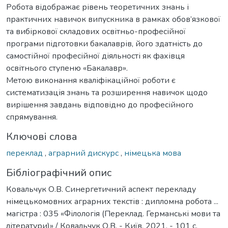
Робота відображає рівень теоретичних знань і
практичних навичок випускника в рамках обов’язкової
та вибіркової складових освітньо-професійної
програми підготовки бакалаврів, його здатність до
самостійної професійної діяльності як фахівця
освітнього ступеню «Бакалавр».
Метою виконання кваліфікаційної роботи є
систематизація знань та розширення навичок щодо
вирішення завдань відповідно до професійного
спрямування.
Ключові слова
переклад
,
аграрний дискурс
,
німецька мова
Бібліографічний опис
Ковальчук О.В. Синергетичний аспект перекладу
німецькомовних аграрних текстів : дипломна робота ...
магістра : 035 «Філологія (Переклад. Германські мови та
літератури)» / Ковальчук О.В. - Київ, 2021. - 101 с.