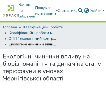
Фонди
Пошук за
та
Статистика
Увійти
критеріями
зібрання
Головна
Кваліфікаційні роботи
Кваліфікаційні роботи магістрів
ОПП "Екологічний контроль та аудит"
Екологічні чинники впливу на біорізноманіття та динаміка стану теріофауни в умовах Чернігівської області
Екологічні чинники впливу на
біорізноманіття та динаміка стану
теріофауни в умовах
Чернігівської області