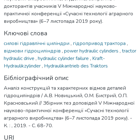
докторантів учасників V Міжнародної науково-
практичної конференції «Сучасні технології аграрного
виробництва» (6–7 листопада 2019 року).
Ключові слова
силові гідравлічні циліндри
,
гідропривод трактора
,
відмови гідроциліндрів
,
power hydraulic cylinders
,
tractor
hydraulic drive
,
hydraulic cylinder failure
,
Kraft-
Hydraulikzylinder
,
Hydraulikantrieb des Traktors
Бібліографічний опис
Аналіз конструкцій та характерних відмов деталей
гідроциліндрів / А.В. Новицький, О.М. Бистрий, О.П.
Красновський // Збірник тез доповідей V Міжнародної
науково-практичної конференції «Сучасні технології
аграрного виробництва» (6–7 листопада 2019 року). -
К. : , 2019. - С. 68-70.
URI