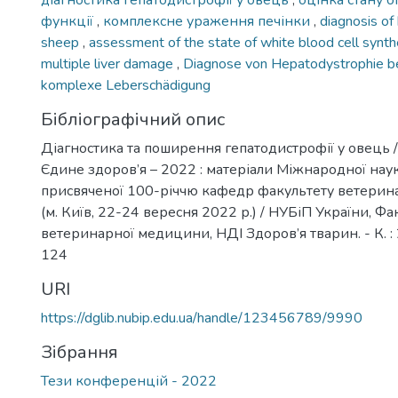
діагностика гепатодистрофії у овець
,
оцінка стану б
функції
,
комплексне ураження печінки
,
diagnosis of
sheep
,
assessment of the state of white blood cell synth
multiple liver damage
,
Diagnose von Hepatodystrophie b
komplexe Leberschädigung
Бібліографічний опис
Діагностика та поширення гепатодистрофії у овець /
Єдине здоров’я – 2022 : матеріали Міжнародної нау
присвяченої 100-річчю кафедр факультету ветери
(м. Київ, 22-24 вересня 2022 р.) / НУБіП України, Фа
ветеринарної медицини, НДІ Здоров’я тварин. - К. : 
124
URI
https://dglib.nubip.edu.ua/handle/123456789/9990
Зібрання
Тези конференцій - 2022