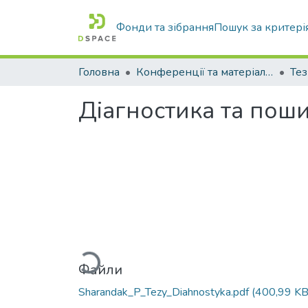
Фонди та зібрання
Пошук за критері
Головна
Конференції та матеріали конференцій
Тез
Діагностика та пош
Вантажиться...
Файли
Sharandak_P_Tezy_Diahnostyka.pdf
(400,99 KB