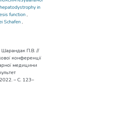
ілоксинтезувальної
 hepatodystrophy in
esis function
,
ei Schafen
,
 Шарандак П.В. //
кової конференції
нарної медицини
культет
2022. – С. 123–