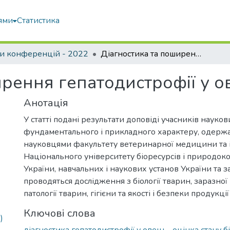
ями
Статистика
и конференцій - 2022
Діагностика та поширення гепатодистрофії у овець
ирення гепатодистрофії у о
Анотація
У статті подані результати доповіді учасників науко
фундаментального і прикладного характеру, одержан
науковцями факультету ветеринарної медицини та і
Національного університету біоресурсів і природок
України, навчальних і наукових установ України та з
проводяться дослідження з біології тварин, заразної 
патології тварин, гігієни та якості і безпеки продукц
Ключові слова
)