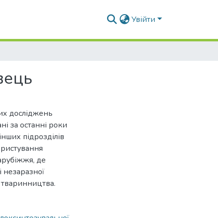
Увійти
вець
вих досліджень
і за останні роки
нших підрозділів
ористування
арубіжжя, де
і незаразної
ії тваринництва.