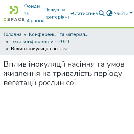
Фонди
Пошук за
та
Статистика
Увійти
критеріями
зібрання
Головна
Конференції та матеріали конференцій
Тези конференцій - 2021
Вплив інокуляції насіння та умов живлення на тривалість періоду вегетації рослин сої
Вплив інокуляції насіння та умов
живлення на тривалість періоду
вегетації рослин сої