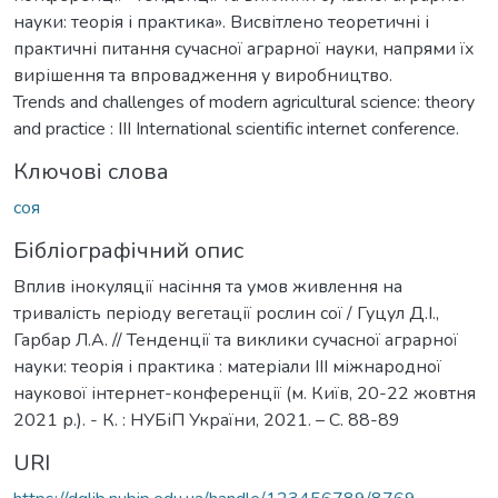
науки: теорія і практика». Висвітлено теоретичні і
практичні питання сучасної аграрної науки, напрями їх
вирішення та впровадження у виробництво.
Trends and challenges of modern agricultural science: theory
and practice : III International scientific internet conference.
Ключові слова
соя
Бібліографічний опис
Вплив інокуляції насіння та умов живлення на
тривалість періоду вегетації рослин сої / Гуцул Д.І.,
Гарбар Л.А. // Тенденції та виклики сучасної аграрної
науки: теорія і практика : матеріали IIІ міжнародної
наукової інтернет-конференції (м. Київ, 20-22 жовтня
2021 р.). - К. : НУБіП України, 2021. – С. 88-89
URI