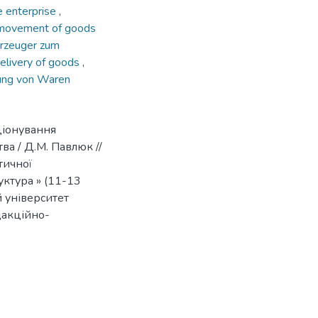
e enterprise
,
movement of goods
rzeuger zum
 delivery of goods
,
rung von Waren
ціонування
а / Д.М. Павлюк //
тичної
ктура » (11-13
й університет
дакційно-