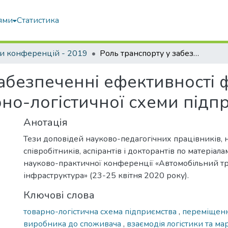
ями
Статистика
и конференцій - 2019
Роль транспорту у забезпеченні ефективності функціонування маркетингово-товарно-логістичної схеми підприємства
забезпеченні ефективності
но-логістичної схеми підп
Анотація
Тези доповідей науково-педагогічних працівників, 
співробітників, аспірантів і докторантів по матеріал
науково-практичної конференції «Автомобільний тр
інфраструктура» (23-25 квітня 2020 року).
Ключові слова
товарно-логістична схема підприємства
,
переміщенн
виробника до споживача
,
взаємодія логістики та м