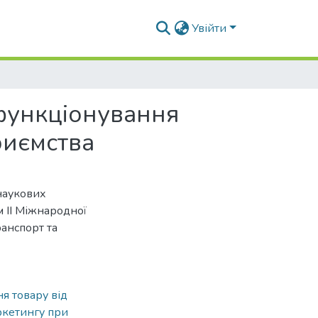
Увійти
 функціонування
риємства
наукових
ам ІІ Міжнародної
анспорт та
я товару від
аркетингу при