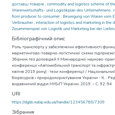
доставці товарів
,
commodity and logistics scheme of th
Warenwirtschafts- und Logistikplan des Unternehmens
,
from producer to consumer
,
Bewegung von Waren vom E
Verbraucher
,
interaction of logistics and marketing in the
Zusammenspiel von Logistik und Marketing bei der Liefe
Бібліографічний опис
Роль транспорту у забезпеченні ефективності функ
маркетингово-товарно-логістичної схеми підприємств
Збірник тез доповідей ІІ Міжнародної науково-прак
конференції «Автомобільний транспорт та інфрастру
квітня 2019 року) : тези конференції / Національни
біоресурсів і природокористування України - К. : Ре
видавничий відділ НУБіП України, 2019. – C. 92-94
URI
https://dglib.nubip.edu.ua/handle/123456789/7309
Зібрання