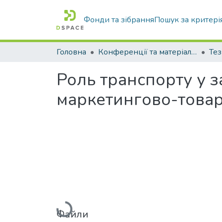
Фонди та зібрання
Пошук за критері
Головна
Конференції та матеріали конференцій
Тез
Роль транспорту у 
маркетингово-товар
Вантажиться...
Файли