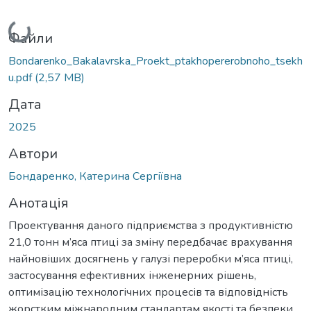
Вантажиться...
Файли
Bondarenko_Bakalavrska_Proekt_ptakhopererobnoho_tsekh
u.pdf
(2,57 MB)
Дата
2025
Автори
Бондаренко, Катерина Сергіївна
Анотація
Проектування даного підприємства з продуктивністю
21,0 тонн м’яса птиці за зміну передбачає врахування
найновіших досягнень у галузі переробки м’яса птиці,
застосування ефективних інженерних рішень,
оптимізацію технологічних процесів та відповідність
жорстким міжнародним стандартам якості та безпеки