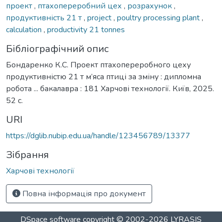
проект
,
птахопереробний цех
,
розрахунок
,
продуктивність 21 т
,
project
,
poultry processing plant
,
calculation
,
productivity 21 tonnes
Бібліографічний опис
Бондаренко К.С. Проект птахопереробного цеху
продуктивністю 21 т м’яса птиці за зміну : дипломна
робота ... бакалавра : 181 Харчові технології. Київ, 2025.
52 с.
URI
https://dglib.nubip.edu.ua/handle/123456789/13377
Зібрання
Харчові технології
Повна інформація про документ
DSpace software
copyright © 2002-2026
LYRASIS