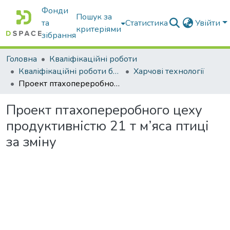
Фонди
Пошук за
та
Статистика
Увійти
критеріями
зібрання
Головна
Кваліфікаційні роботи
Кваліфікаційні роботи бакалаврів
Харчові технології
Проект птахопереробного цеху продуктивністю 21 т м’яса птиці за зміну
Проект птахопереробного цеху
продуктивністю 21 т м’яса птиці
за зміну