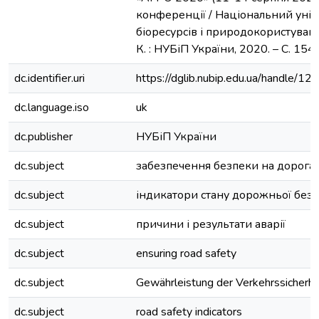
конференції / Національний унів
біоресурсів і природокористуванн
К. : НУБіП України, 2020. – C. 15
dc.identifier.uri
https://dglib.nubip.edu.ua/handle/
dc.language.iso
uk
dc.publisher
НУБіП України
dc.subject
забезпечення безпеки на дорога
dc.subject
індикатори стану дорожньої без
dc.subject
причини і результати аварії
dc.subject
ensuring road safety
dc.subject
Gewährleistung der Verkehrssicherhe
dc.subject
road safety indicators