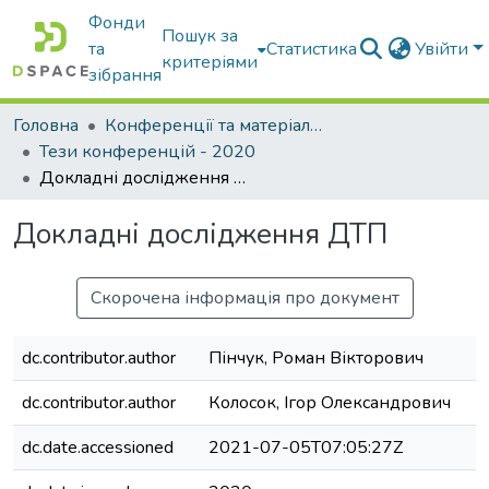
Фонди
Пошук за
та
Статистика
Увійти
критеріями
зібрання
Головна
Конференції та матеріали конференцій
Тези конференцій - 2020
Докладні дослідження ДТП
Докладні дослідження ДТП
Скорочена інформація про документ
dc.contributor.author
Пінчук, Роман Вікторович
dc.contributor.author
Колосок, Ігор Олександрович
dc.date.accessioned
2021-07-05T07:05:27Z