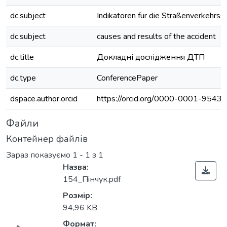
dc.subject
Indikatoren für die Straßenverkehrssi
dc.subject
causes and results of the accident
dc.title
Докладні дослідження ДТП
dc.type
ConferencePaper
dspace.author.orcid
https://orcid.org/0000-0001-9543
Файли
Контейнер файлів
Зараз показуємо
1 - 1 з 1
Назва:
154_Пiнчук.pdf
Розмір:
Вантажиться...
94,96 KB
Формат: