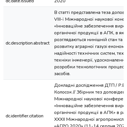
dc.date.issued
2020
В статті представлена теза допові
VIІІ-ї Міжнародної наукової конф
«Інноваційне забезпечення виро
органічної продукції в АПК, в як
розглядаються нинішній стан та 
dc.description.abstract
розвитку аграрної газузі економі
надійності технічних систем, техн
техніки інженерії, удосконалення
розробки технологічних процесів
засобів.
Докладні дослідження ДТП / Р.В. П
Колосок // Збірник тез доповідей V
Міжнародної наукової конференц
«Інноваційне забезпечення виро
органічної продукції в АПК» в р
dc.identifier.citation
XXXII Міжнародної агропромисло
«АГРО 2020» (11-14 серпня 2020 