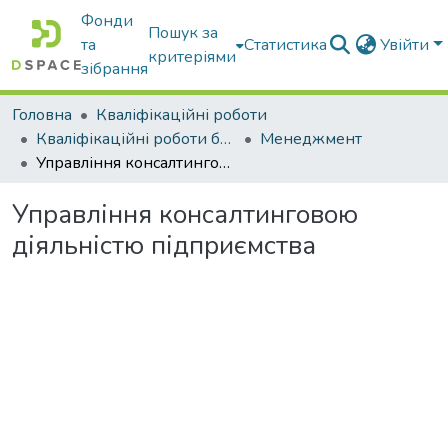
Фонди
Пошук за
та
Статистика
Увійти
критеріями
зібрання
Головна
Кваліфікаційні роботи
Кваліфікаційні роботи бакалаврів
Менеджмент
Управління консалтинговою діяльністю підприємства
Управління консалтинговою
діяльністю підприємства
Вантажиться...