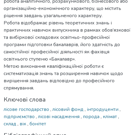
робота аналітичного, розрахункового, бізнесового або
організаційно-економічного характеру, що містить
рішення завдань узагальненого характеру.
Робота відображає рівень теоретичних знань і
практичних навичок випускника в рамках обов’язкової
та вибіркової складових освітньо-професійної
програми підготовки бакалаврів, його здатність до
самостійної професійної діяльності як фахівця
освітнього ступеню «Бакалавр».
Метою виконання кваліфікаційної роботи є
систематизація знань та розширення навичок щодо
вирішення завдань відповідно до професійного
спрямування.
Ключові слова
лісове господарство
,
лісовий фонд
,
інтродуценти
,
підприємство
,
лісові насадження
,
порода
,
клімат
,
склад
,
вік
,
бонітет