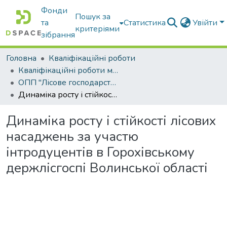
Фонди
Пошук за
та
Статистика
Увійти
критеріями
зібрання
Головна
Кваліфікаційні роботи
Кваліфікаційні роботи магістрів
ОПП "Лісове господарство"
Динаміка росту і стійкості лісових насаджень за участю інтродуцентів в Горохівському держлісгоспі Волинської області
Динаміка росту і стійкості лісових
насаджень за участю
інтродуцентів в Горохівському
держлісгоспі Волинської області