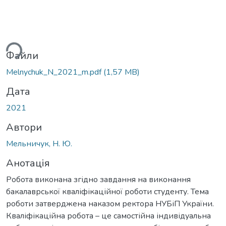
ься...
Файли
Melnychuk_N_2021_m.pdf
(1,57 MB)
Дата
2021
Автори
Мельничук, Н. Ю.
Анотація
Робота виконана згідно завдання на виконання
бакалаврської кваліфікаційної роботи студенту. Тема
роботи затверджена наказом ректора НУБіП України.
Кваліфікаційна робота – це самостійна індивідуальна