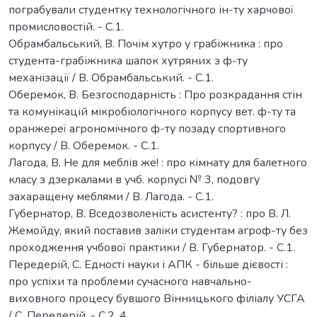
пограбували студентку технологічного ін-ту харчової
промисловостій. - С.1.
Обрамбальський, В. Почім хутро у грабіжника : про
студента-грабіжника шапок хутряних з ф-ту
механізації / В. Обрамбальський. - С.1.
Оберемок, В. Безгосподарність : Про розкрадання стін
та комунікацій мікробіологічного корпусу вет. ф-ту та
оранжереї агрономічного ф-ту позаду спортивного
корпусу / В. Оберемок. - С.1.
Лагода, В. Не для меблів же! : про кімнату для балетного
класу з дзеркалами в учб. корпусі № 3, подовгу
захаращену меблями / В. Лагода. - С.1.
Губернатор, В. Вседозволеність асистенту? : про В. Л.
Жемойду, який поставив заліки студентам агроф-ту без
проходження учбової практики / В. Губернатор. - С.1.
Передерій, С. Едності науки і АПК - більше дієвості :
про успіхи та проблеми сучасного навчально-
виховного процесу бувшого Вінницького філіалу УСГА
/ С. Передерій. - С.2, 4.