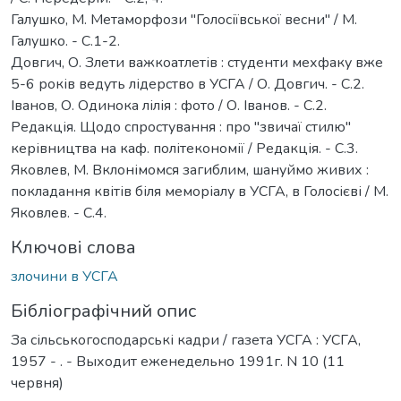
Галушко, М. Метаморфози "Голосіївської весни" / М.
Галушко. - С.1-2.
Довгич, О. Злети важкоатлетів : студенти мехфаку вже
5-6 років ведуть лідерство в УСГА / О. Довгич. - С.2.
Іванов, О. Одинока лілія : фото / О. Іванов. - С.2.
Редакція. Щодо спростування : про "звичаї стилю"
керівництва на каф. політекономії / Редакція. - С.3.
Яковлев, М. Вклонімомся загиблим, шануймо живих :
покладання квітів біля меморіалу в УСГА, в Голосієві / М.
Яковлев. - С.4.
Ключові слова
злочини в УСГА
Бібліографічний опис
За сільськогосподарські кадри / газета УСГА : УСГА,
1957 - . - Выходит еженедельно 1991г. N 10 (11
червня)