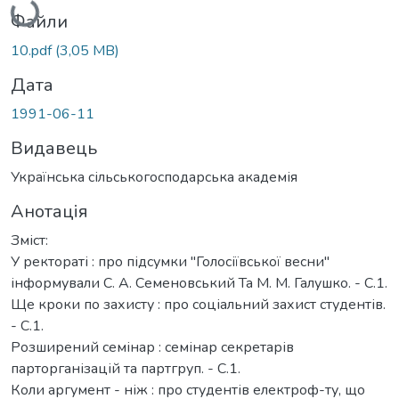
Файли
10.pdf
(3,05 MB)
Дата
1991-06-11
Видавець
Українська сільськогосподарська академія
Анотація
Зміст:
У ректораті : про підсумки "Голосіївської весни"
інформували С. А. Семеновський Та М. М. Галушко. - С.1.
Ще кроки по захисту : про соціальний захист студентів.
- С.1.
Розширений семінар : семінар секретарів
парторганізацій та партгруп. - С.1.
Коли аргумент - ніж : про студентів електроф-ту, що